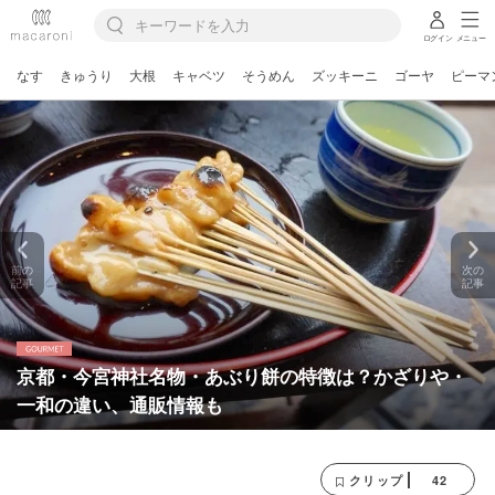
ログイン
メニュー
なす
きゅうり
大根
キャベツ
そうめん
ズッキーニ
ゴーヤ
ピーマ
前の
次の
記事
記事
京都・今宮神社名物・あぶり餅の特徴は？かざりや・
一和の違い、通販情報も
42
クリップ