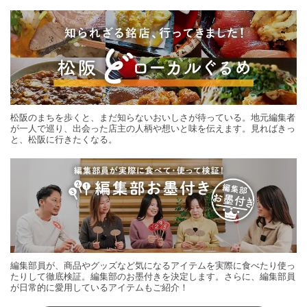
する旅の連載。次の旅先探しのヒントにいかがですか？
松阪のまちを歩くと、まだ知らないおいしさが待っている。地元編集者
が一人で巡り、出会った店主の人柄や想いと味を伝えます。見ればきっ
と、松阪に行きたくなる。
編集部員が、商品やグッズなど気になるアイテムを実際に食べたり使っ
たりして徹底検証。編集部のお墨付きを決定します。さらに、編集部員
が日常的に愛用しているアイテムもご紹介！