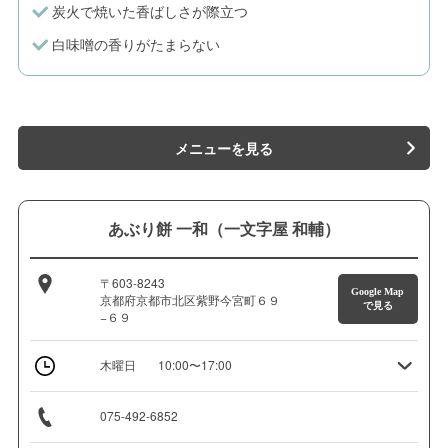
炭火で焼いた香ばしさが際立つ
白味噌の香りがたまらない
メニューを見る
あぶり餅 一和（一文字屋 和輔）
〒603-8243
Google Map
京都府京都市北区紫野今宮町６９
で見る
−６９
木曜日
10:00〜17:00
075-492-6852