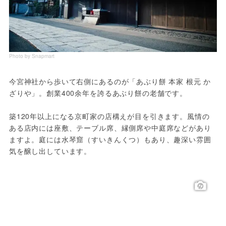
Photo by Snapmart
今宮神社から歩いて右側にあるのが「あぶり餅 本家 根元 か
ざりや」。創業400余年を誇るあぶり餅の老舗です。
築120年以上になる京町家の店構えが目を引きます。風情の
ある店内には座敷、テーブル席、縁側席や中庭席などがあり
ますよ。庭には水琴窟（すいきんくつ）もあり、趣深い雰囲
気を醸し出しています。