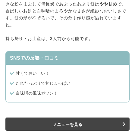
きな粉をまぶして備長炭であぶったあぶり餅は
やや甘め
で、
香ばしいお餅と白味噌のまろやかな甘さが絶妙なおいしさで
す。餅の形が不ぞろいで、その分手作り感が溢れています
ね。
持ち帰り・お土産は、3人前から可能です。
SNSでの反響・口コミ
甘くておいしい！
たれたっぷりで甘じょっぱい
白味噌の風味ガツン！
メニューを見る