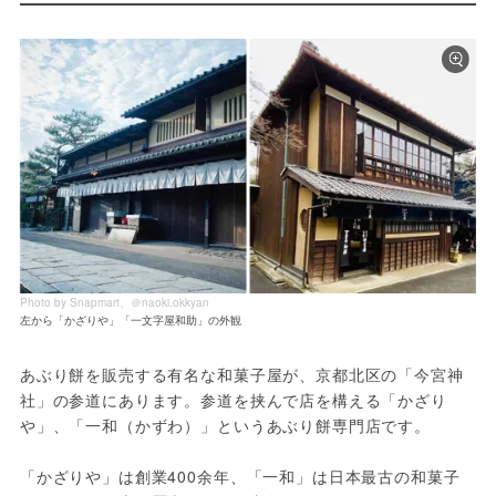
Photo by Snapmart、＠naoki.okkyan
左から「かざりや」「一文字屋和助」の外観
あぶり餅を販売する有名な和菓子屋が、京都北区の「今宮神
社」の参道にあります。参道を挟んで店を構える「かざり
や」、「一和（かずわ）」というあぶり餅専門店です。
「かざりや」は創業400余年、「一和」は日本最古の和菓子