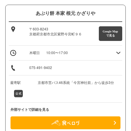
あぶり餅 本家 根元 かざりや
〒603-8243
Google Map
京都府京都市北区紫野今宮町９６
で見る
木曜日
10:00〜17:00
075-491-9402
最寄駅
京都市営バス46系統「今宮神社前」から徒歩3分
外部サイトで詳細を見る