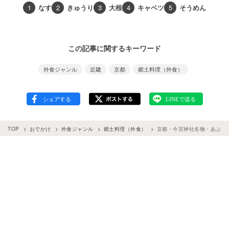
1
なす
2
きゅうり
3
大根
4
キャベツ
5
そうめん
この記事に関するキーワード
外食ジャンル
近畿
京都
郷土料理（外食）
TOP
おでかけ
外食ジャンル
郷土料理（外食）
京都・今宮神社名物・あぶり