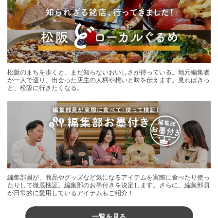
松阪のまちを歩くと、まだ知らないおいしさが待っている。地元編集者
が一人で巡り、出会った店主の人柄や想いと味を伝えます。見ればきっ
と、松阪に行きたくなる。
編集部員が、商品やグッズなど気になるアイテムを実際に食べたり使っ
たりして徹底検証。編集部のお墨付きを決定します。さらに、編集部員
が日常的に愛用しているアイテムもご紹介！
一覧を見る