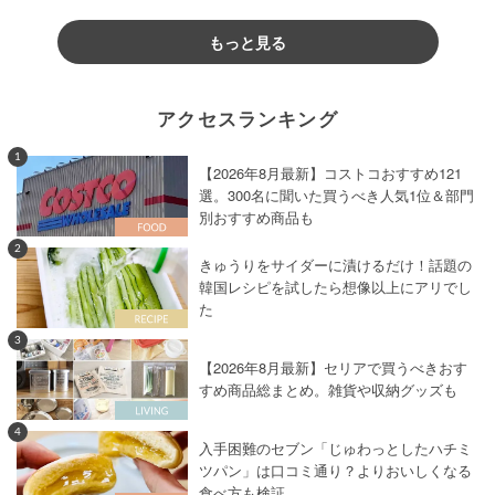
もっと見る
アクセスランキング
1
【2026年8月最新】コストコおすすめ121
選。300名に聞いた買うべき人気1位＆部門
別おすすめ商品も
2
きゅうりをサイダーに漬けるだけ！話題の
韓国レシピを試したら想像以上にアリでし
た
3
【2026年8月最新】セリアで買うべきおす
すめ商品総まとめ。雑貨や収納グッズも
4
入手困難のセブン「じゅわっとしたハチミ
ツパン」は口コミ通り？よりおいしくなる
食べ方も検証