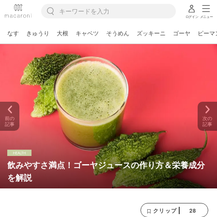
ログイン
メニュー
なす
きゅうり
大根
キャベツ
そうめん
ズッキーニ
ゴーヤ
ピーマ
前の
次の
記事
記事
飲みやすさ満点！ゴーヤジュースの作り方＆栄養成分
を解説
28
クリップ