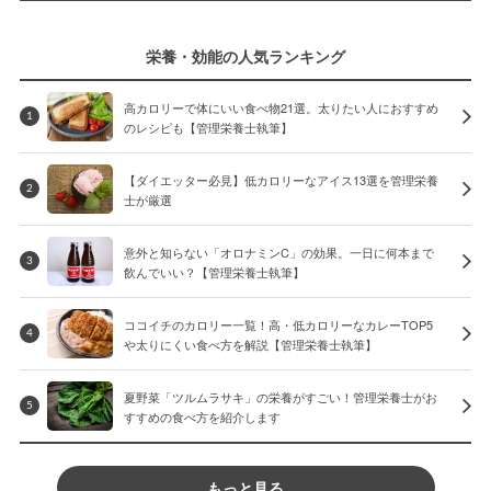
栄養・効能の人気ランキング
高カロリーで体にいい食べ物21選。太りたい人におすすめ
1
のレシピも【管理栄養士執筆】
【ダイエッター必見】低カロリーなアイス13選を管理栄養
2
士が厳選
意外と知らない「オロナミンC」の効果。一日に何本まで
3
飲んでいい？【管理栄養士執筆】
ココイチのカロリー一覧！高・低カロリーなカレーTOP5
4
や太りにくい食べ方を解説【管理栄養士執筆】
夏野菜「ツルムラサキ」の栄養がすごい！管理栄養士がお
5
すすめの食べ方を紹介します
もっと見る