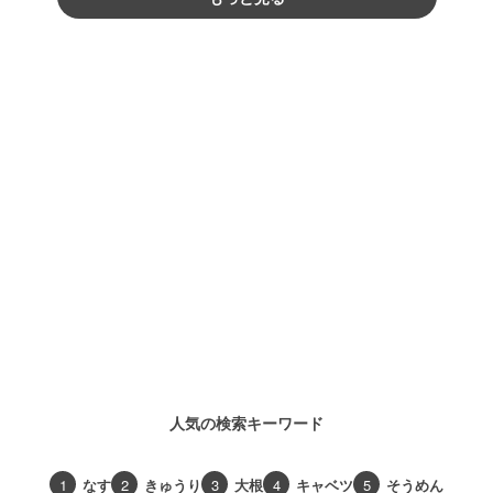
人気の検索キーワード
1
なす
2
きゅうり
3
大根
4
キャベツ
5
そうめん