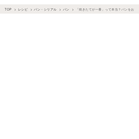
TOP
レシピ
パン・シリアル
パン
「焼きたてが一番」って本当？パンをおい