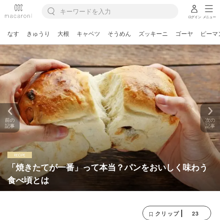
ログイン
メニュー
なす
きゅうり
大根
キャベツ
そうめん
ズッキーニ
ゴーヤ
ピーマ
前の
次の
記事
記事
「焼きたてが一番」って本当？パンをおいしく味わう
食べ頃とは
23
クリップ