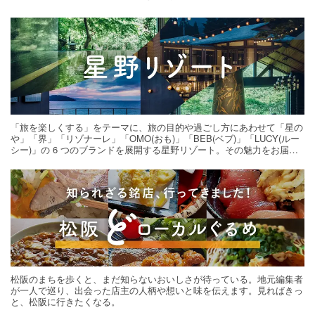
「旅を楽しくする」をテーマに、旅の目的や過ごし方にあわせて「星の
や」「界」「リゾナーレ」「OMO(おも)」「BEB(ベブ)」「LUCY(ルー
シー)」の 6 つのブランドを展開する星野リゾート。その魅力をお届け
する旅の連載。次の旅先探しのヒントにいかがですか？
松阪のまちを歩くと、まだ知らないおいしさが待っている。地元編集者
が一人で巡り、出会った店主の人柄や想いと味を伝えます。見ればきっ
と、松阪に行きたくなる。