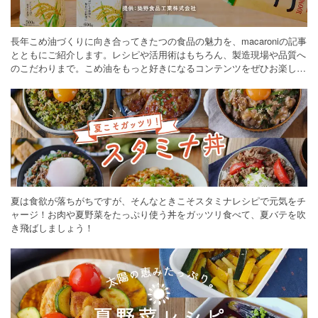
長年こめ油づくりに向き合ってきたつの食品の魅力を、macaroniの記事
とともにご紹介します。レシピや活用術はもちろん、製造現場や品質へ
のこだわりまで。こめ油をもっと好きになるコンテンツをぜひお楽しみ
ください。
夏は食欲が落ちがちですが、そんなときこそスタミナレシピで元気をチ
ャージ！お肉や夏野菜をたっぷり使う丼をガッツリ食べて、夏バテを吹
き飛ばしましょう！