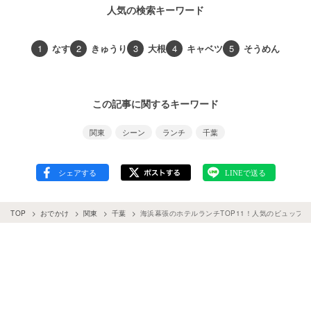
人気の検索キーワード
1
なす
2
きゅうり
3
大根
4
キャベツ
5
そうめん
この記事に関するキーワード
関東
シーン
ランチ
千葉
TOP
おでかけ
関東
千葉
海浜幕張のホテルランチTOP11！人気のビュッフ