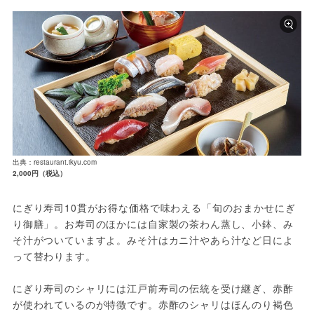
出典：restaurant.ikyu.com
2,000円（税込）
にぎり寿司10貫がお得な価格で味わえる「旬のおまかせにぎ
り御膳」。お寿司のほかには自家製の茶わん蒸し、小鉢、み
そ汁がついていますよ。みそ汁はカニ汁やあら汁など日によ
って替わります。
にぎり寿司のシャリには江戸前寿司の伝統を受け継ぎ、赤酢
が使われているのが特徴です。赤酢のシャリはほんのり褐色