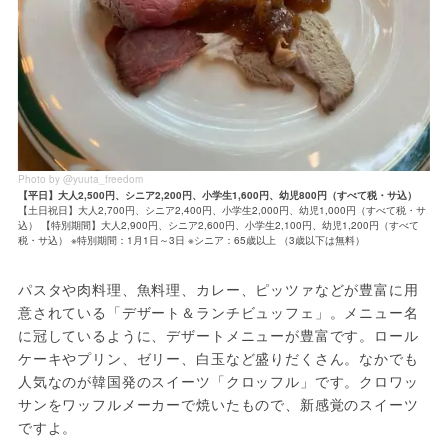
Photo by @yuuta_freedom
【平日】大人2,500円、シニア2,200円、小学生1,600円、幼児800円（すべて税・サ込）
【土日祝日】大人2,700円、シニア2,400円、小学生2,000円、幼児1,000円（すべて税・サ
込） 【特別期間】大人2,900円、シニア2,600円、小学生2,100円、幼児1,200円（すべて
税・サ込） ※特別期間：1月1日～3日 ※シニア：65歳以上 （3歳以下は無料）
パスタや肉料理、魚料理、カレー、ピッツァなどが豊富に用
意されている「デザート＆ランチビュッフェ」。メニュー名
に冠しているように、デザートメニューが豊富です。ロール
ケーキやプリン、ゼリー、白玉など盛りだくさん。なかでも
人気なのが韓国発のスイーツ「クロッフル」です。クロワッ
サンをワッフルメーカーで焼いたもので、新感覚のスイーツ
ですよ。