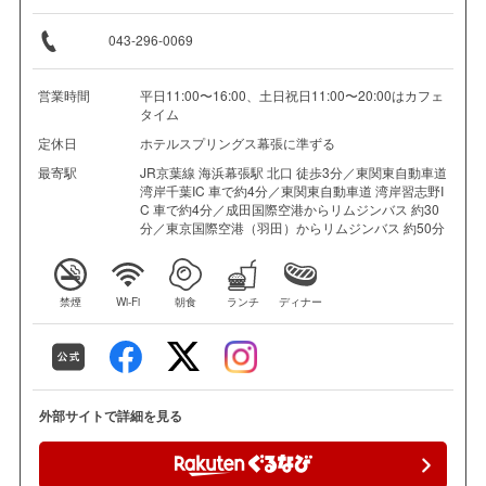
043-296-0069
営業時間
平日11:00〜16:00、土日祝日11:00〜20:00はカフェ
タイム
定休日
ホテルスプリングス幕張に準ずる
最寄駅
JR京葉線 海浜幕張駅 北口 徒歩3分／東関東自動車道
湾岸千葉IC 車で約4分／東関東自動車道 湾岸習志野I
C 車で約4分／成田国際空港からリムジンバス 約30
分／東京国際空港（羽田）からリムジンバス 約50分
禁煙
Wi-Fi
朝食
ランチ
ディナー
外部サイトで詳細を見る