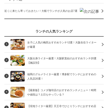
近くに来たら寄っておきたい！大船でランチが人気のお店7選
ランチの人気ランキング
女子に人気の梅田おすすめランチ12選！大阪在住ライター
1
が厳選
大阪出身ライター厳選！大阪駅直結のおすすめランチ20選
2
【施設別】
福岡のグルメライター厳選！博多駅でランチにおすすめの
3
人気店20選！
【最新版】コメダ珈琲店のおすすめランチメニュー！時間
4
や値段は？土日もやっている？
【現地ライター厳選】天王寺でひとりランチにおすすめ店
5