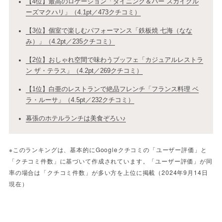
【4位】最高のロケーション「ダイニング＆バー スカイクル
ーズマクハリ」（4.1pt／473クチコミ）
【3位】個室で楽しむパフォーマンス「鉄板焼 七海（なな
み）」（4.2pt／235クチコミ）
【2位】おしゃれ空間で味わうブッフェ「カジュアルレストラ
ン ザ・テラス」（4.2pt／269クチコミ）
【1位】白亜のレストランで絶品フレンチ「フランス料理 ベ
ラ・ルーサ」（4.5pt／232クチコミ）
幕張のホテルランチは美食ぞろい♪
※このランキングは、基本的にGoogleクチコミの「ユーザー評価」と
「クチコミ件数」に基づいて作成されています。「ユーザー評価」が同
率の場合は「クチコミ件数」が多い方を上位に掲載（2024年9月14日
現在）