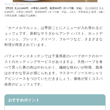
Photo by @naoko.5059
【平日】大人2,600円、小学生1,500円、幼児500円（すべて税・サ込）
【土日祝日】大人
3,500円、小学生1,500円、幼児500円（すべて税・サ込） ※大人：中学生以上 幼児：4歳～
小学生未満（3歳以下は無料）
「カーメルマルシェ」は季節ごとにメニューが入れ替わるビ
ュッフェです。新鮮なサラダからアンティパスト、ホットデ
ィッシュ、ブレッド、スイーツ、フルーツなど、さまざまな
料理が用意されています。
パフォーマンスキッチンでは千葉県産のハーブポークのロー
ストのカッティングサービスがありますよ。天然ハーブを食
べて育った豚の肉はやわらかく、繊細な味わいが特徴。脂身
はかすかな甘みが感じられます。マスタードソースやシャリ
アピンソースをつけていただきましょう。価格が安くコスパ
抜群のビュッフェです。
おすすめポイント