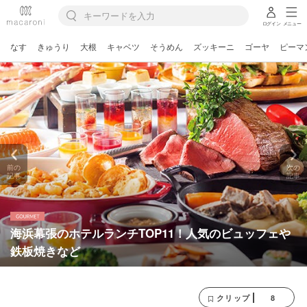
ログイン
メニュー
なす
きゅうり
大根
キャベツ
そうめん
ズッキーニ
ゴーヤ
ピーマ
前の
次の
記事
記事
海浜幕張のホテルランチTOP11！人気のビュッフェや
鉄板焼きなど
8
クリップ