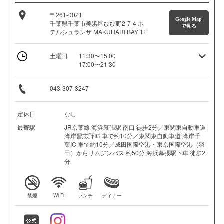
〒261-0021
Google Map
千葉県千葉市美浜区ひび野2-7-4 ホ
で見る
テルシュランザ MAKUHARI BAY 1F
土曜日
11:30〜15:00
17:00〜21:30
043-307-3247
定休日
なし
最寄駅
JR京葉線 海浜幕張駅 南口 徒歩2分／東関東自動車道
湾岸習志野IC 車で約10分／東関東自動車道 湾岸千
葉IC 車で約10分／成田国際空港・東京国際空港（羽
田）からリムジンバス 約50分 海浜幕張駅下車 徒歩2
分
禁煙
Wi-Fi
ランチ
ディナー