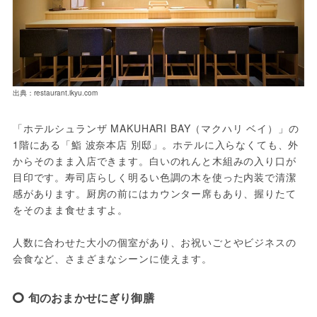
出典：restaurant.ikyu.com
「ホテルシュランザ MAKUHARI BAY（マクハリ ベイ）」の
1階にある「鮨 波奈本店 別邸」。ホテルに入らなくても、外
からそのまま入店できます。白いのれんと木組みの入り口が
目印です。寿司店らしく明るい色調の木を使った内装で清潔
感があります。厨房の前にはカウンター席もあり、握りたて
をそのまま食せますよ。
人数に合わせた大小の個室があり、お祝いごとやビジネスの
会食など、さまざまなシーンに使えます。
旬のおまかせにぎり御膳