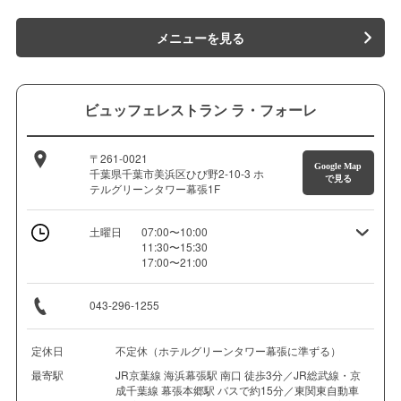
メニューを見る
ビュッフェレストラン ラ・フォーレ
〒261-0021
Google Map
千葉県千葉市美浜区ひび野2-10-3 ホ
で見る
テルグリーンタワー幕張1F
土曜日
07:00〜10:00
11:30〜15:30
17:00〜21:00
043-296-1255
定休日
不定休（ホテルグリーンタワー幕張に準ずる）
最寄駅
JR京葉線 海浜幕張駅 南口 徒歩3分／JR総武線・京
成千葉線 幕張本郷駅 バスで約15分／東関東自動車