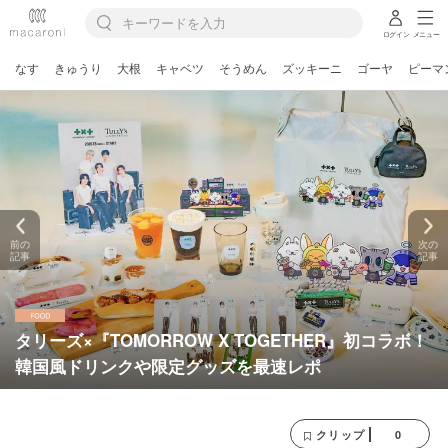
ログイン
メニュー
なす
きゅうり
大根
キャベツ
そうめん
ズッキーニ
ゴーヤ
ピーマ
前の
次の
記事
記事
タリーズ×『TOMORROW X TOGETHER』初コラボ！
韓国風ドリンクや限定グッズを最速レポ
0
クリップ