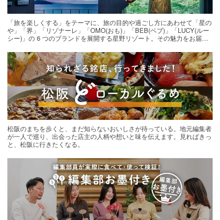
「旅を楽しくする」をテーマに、旅の目的や過ごし方にあわせて「星の
や」「界」「リゾナーレ」「OMO(おも)」「BEB(ベブ)」「LUCY(ルー
シー)」の 6 つのブランドを展開する星野リゾート。その魅力をお届け
する旅の連載。次の旅先探しのヒントにいかがですか？
松阪のまちを歩くと、まだ知らないおいしさが待っている。地元編集者
が一人で巡り、出会った店主の人柄や想いと味を伝えます。見ればきっ
と、松阪に行きたくなる。