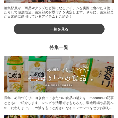
編集部員が、商品やグッズなど気になるアイテムを実際に食べたり使っ
たりして徹底検証。編集部のお墨付きを決定します。さらに、編集部員
が日常的に愛用しているアイテムもご紹介！
一覧を見る
特集一覧
長年こめ油づくりに向き合ってきたつの食品の魅力を、macaroniの記事
とともにご紹介します。レシピや活用術はもちろん、製造現場や品質へ
のこだわりまで。こめ油をもっと好きになるコンテンツをぜひお楽しみ
ください。