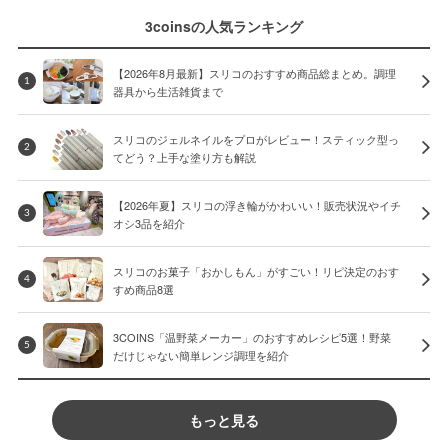
3coinsの人気ランキング
【2026年8月最新】スリコのおすすめ商品総まとめ。調理
1
器具から生活雑貨まで
スリコのジェルネイルをプロがレビュー！スティック型っ
2
てどう？上手な塗り方も解説
【2026年夏】スリコの浮き輪がかわいい！販売状況やイチ
3
オシ3品を紹介
スリコのお菓子「おかしもん」がすごい！リピ決定のおす
4
すめ商品8選
3COINS「温野菜メーカー」のおすすめレシピ5選！野菜
5
だけじゃない簡単レンジ調理を紹介
もっと見る