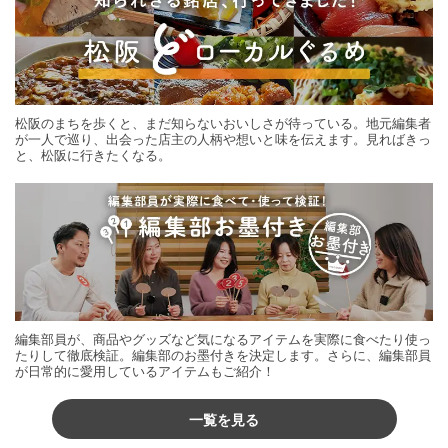
松阪のまちを歩くと、まだ知らないおいしさが待っている。地元編集者
が一人で巡り、出会った店主の人柄や想いと味を伝えます。見ればきっ
と、松阪に行きたくなる。
編集部員が、商品やグッズなど気になるアイテムを実際に食べたり使っ
たりして徹底検証。編集部のお墨付きを決定します。さらに、編集部員
が日常的に愛用しているアイテムもご紹介！
一覧を見る