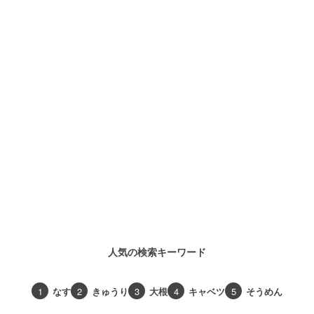
人気の検索キーワード
1
なす
2
きゅうり
3
大根
4
キャベツ
5
そうめん