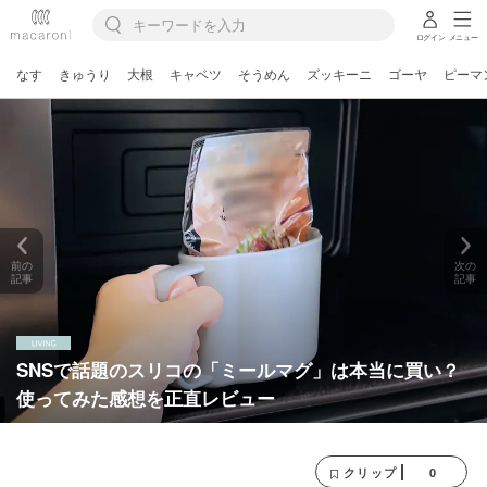
ログイン
メニュー
なす
きゅうり
大根
キャベツ
そうめん
ズッキーニ
ゴーヤ
ピーマ
前の
次の
記事
記事
SNSで話題のスリコの「ミールマグ」は本当に買い？
使ってみた感想を正直レビュー
0
クリップ