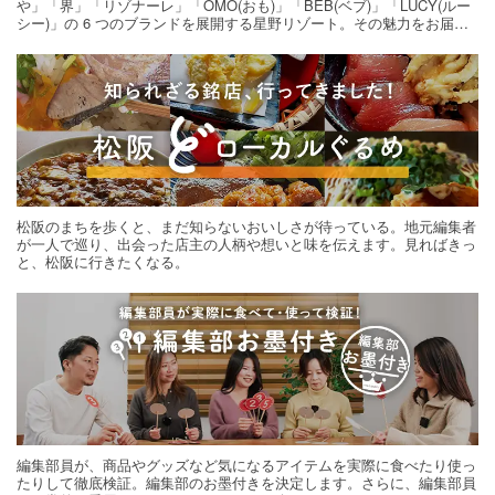
や」「界」「リゾナーレ」「OMO(おも)」「BEB(ベブ)」「LUCY(ルー
シー)」の 6 つのブランドを展開する星野リゾート。その魅力をお届け
する旅の連載。次の旅先探しのヒントにいかがですか？
松阪のまちを歩くと、まだ知らないおいしさが待っている。地元編集者
が一人で巡り、出会った店主の人柄や想いと味を伝えます。見ればきっ
と、松阪に行きたくなる。
編集部員が、商品やグッズなど気になるアイテムを実際に食べたり使っ
たりして徹底検証。編集部のお墨付きを決定します。さらに、編集部員