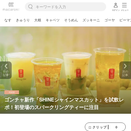
ログイン
メニュー
なす
きゅうり
大根
キャベツ
そうめん
ズッキーニ
ゴーヤ
ピーマ
前の
次の
記事
記事
ゴンチャ新作「SHINEシャインマスカット」を試飲レ
ポ！初登場のスパークリングティーに注目
0
クリップ