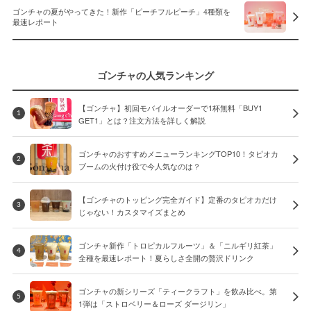
ゴンチャの夏がやってきた！新作「ピーチフルピーチ」4種類を
最速レポート
ゴンチャの人気ランキング
【ゴンチャ】初回モバイルオーダーで1杯無料「BUY1
1
GET1」とは？注文方法を詳しく解説
ゴンチャのおすすめメニューランキングTOP10！タピオカ
2
ブームの火付け役で今人気なのは？
【ゴンチャのトッピング完全ガイド】定番のタピオカだけ
3
じゃない！カスタマイズまとめ
ゴンチャ新作「トロピカルフルーツ」＆「ニルギリ紅茶」
4
全種を最速レポート！夏らしさ全開の贅沢ドリンク
ゴンチャの新シリーズ「ティークラフト」を飲み比べ。第
5
1弾は「ストロベリー＆ローズ ダージリン」