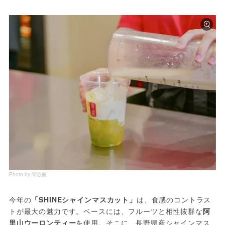
Photo by 関谷茜
今年の
「SHINEシャインマスカット」
は、食感のコントラス
トが最大の魅力です。ベースには、フルーツと相性抜群な
阿
里山ウーロンティー
を使用。そこに、長野県産シャインマス