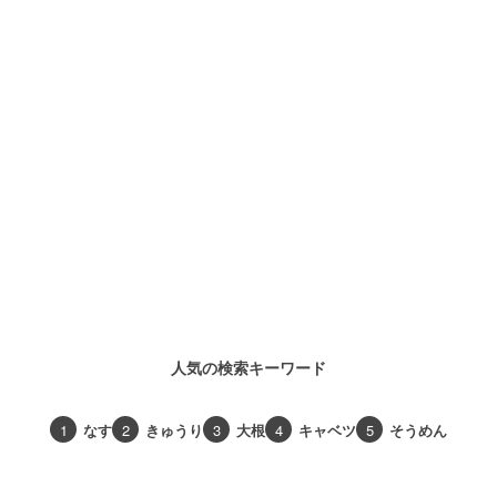
人気の検索キーワード
1
なす
2
きゅうり
3
大根
4
キャベツ
5
そうめん