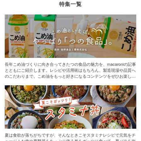
特集一覧
長年こめ油づくりに向き合ってきたつの食品の魅力を、macaroniの記事
とともにご紹介します。レシピや活用術はもちろん、製造現場や品質へ
のこだわりまで。こめ油をもっと好きになるコンテンツをぜひお楽しみ
ください。
夏は食欲が落ちがちですが、そんなときこそスタミナレシピで元気をチ
ャージ！お肉や夏野菜をたっぷり使う丼をガッツリ食べて、夏バテを吹