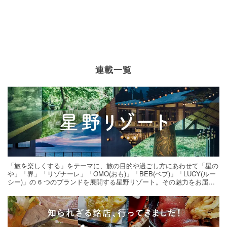
連載一覧
「旅を楽しくする」をテーマに、旅の目的や過ごし方にあわせて「星の
や」「界」「リゾナーレ」「OMO(おも)」「BEB(ベブ)」「LUCY(ルー
シー)」の 6 つのブランドを展開する星野リゾート。その魅力をお届け
する旅の連載。次の旅先探しのヒントにいかがですか？