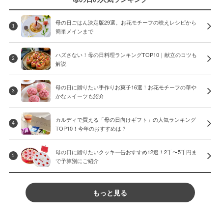
母の日ごはん決定版29選。お花モチーフの映えレシピから
1
簡単メインまで
ハズさない！母の日料理ランキングTOP10｜献立のコツも
2
解説
母の日に贈りたい手作りお菓子16選！お花モチーフの華や
3
かなスイーツも紹介
カルディで買える「母の日向けギフト」の人気ランキング
4
TOP10！今年のおすすめは？
母の日に贈りたいクッキー缶おすすめ12選！2千〜5千円ま
5
で予算別にご紹介
もっと見る