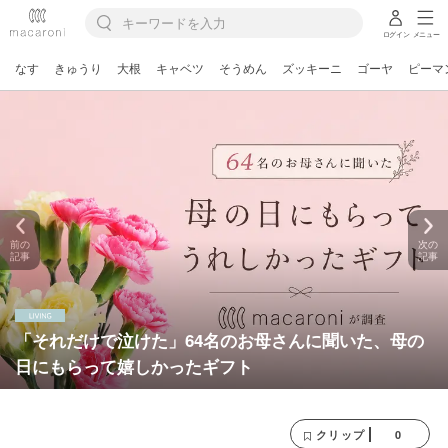
ログイン
メニュー
なす
きゅうり
大根
キャベツ
そうめん
ズッキーニ
ゴーヤ
ピーマ
前の
次の
記事
記事
「それだけで泣けた」64名のお母さんに聞いた、母の
日にもらって嬉しかったギフト
0
クリップ