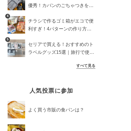
優秀！カバンのごちゃつきを一
気に解消【ダイソー・キャンド
4
チラシで作るゴミ箱がエコで便
ゥ・セリア】
利すぎ！4パターンの作り方を
徹底解説
5
セリアで買える！おすすめのト
ラベルグッズ15選｜旅行で使う
ときのポイントも紹介
すべて見る
人気投票に参加
よく買う市販の食パンは？