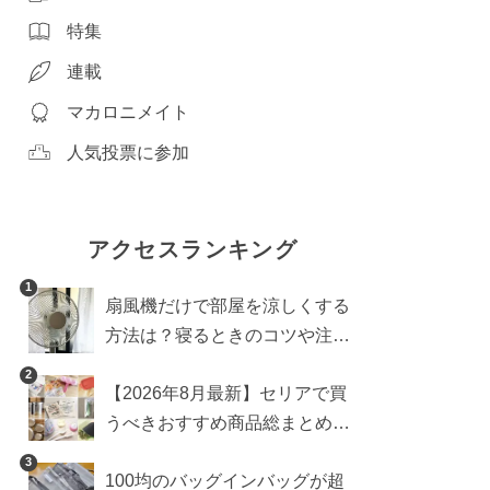
特集
連載
マカロニメイト
人気投票に参加
アクセスランキング
1
扇風機だけで部屋を涼しくする
方法は？寝るときのコツや注意
点も
2
【2026年8月最新】セリアで買
うべきおすすめ商品総まとめ。
雑貨や収納グッズも
3
100均のバッグインバッグが超