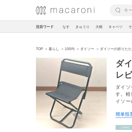
注目ワード
なす
きゅうり
大根
キャベツ
そ
TOP
暮らし
100均
ダイソー
ダイソーの折りたた
ダ
レ
ダイソ
す。軽
イソー
簡単投票