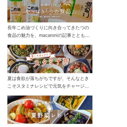
長年こめ油づくりに向き合ってきたつの
食品の魅力を、macaroniの記事とともに
ご紹介します。レシピや活用術はもちろ
ん、製造現場や品質へのこだわりまで。
こめ油をもっと好きになるコンテンツを
ぜひお楽しみください。
夏は食欲が落ちがちですが、そんなとき
こそスタミナレシピで元気をチャージ！
お肉や夏野菜をたっぷり使う丼をガッツ
リ食べて、夏バテを吹き飛ばしましょ
う！