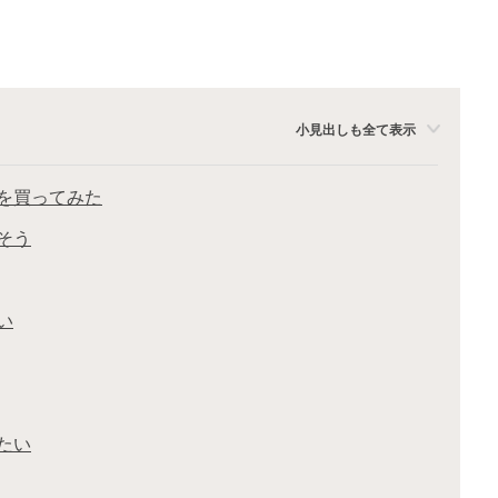
小見出しも全て表示
を買ってみた
そう
い
たい