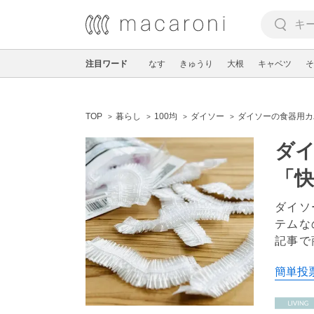
注目ワード
なす
きゅうり
大根
キャベツ
そ
TOP
暮らし
100均
ダイソー
ダイソーの食器用カ
ダ
「
ダイソ
テムな
記事で
簡単投票