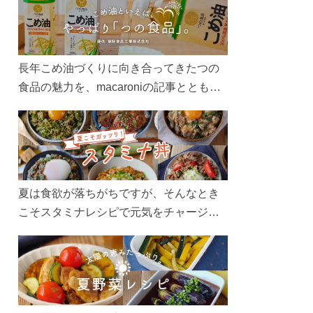
長年こめ油づくりに向き合ってきたつの
食品の魅力を、macaroniの記事とともに
ご紹介します。レシピや活用術はもちろ
ん、製造現場や品質へのこだわりまで。
こめ油をもっと好きになるコンテンツを
ぜひお楽しみください。
夏は食欲が落ちがちですが、そんなとき
こそスタミナレシピで元気をチャージ！
お肉や夏野菜をたっぷり使う丼をガッツ
リ食べて、夏バテを吹き飛ばしましょ
う！