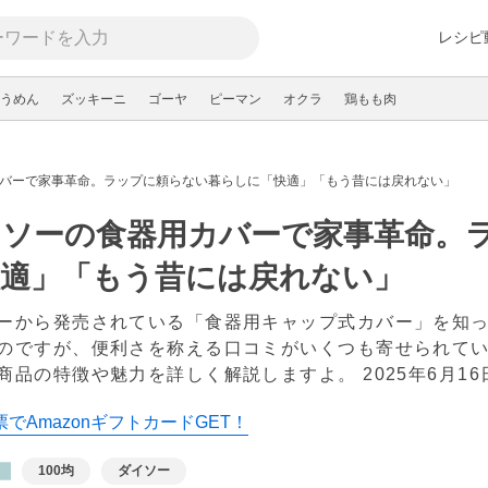
レシピ
うめん
ズッキーニ
ゴーヤ
ピーマン
オクラ
鶏もも肉
バーで家事革命。ラップに頼らない暮らしに「快適」「もう昔には戻れない」
イソーの食器用カバーで家事革命。
快適」「もう昔には戻れない」
ーから発売されている「食器用キャップ式カバー」を知
のですが、便利さを称える口コミがいくつも寄せられて
商品の特徴や魅力を詳しく解説しますよ。
2025年6月16
でAmazonギフトカードGET！
100均
ダイソー