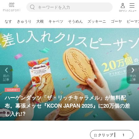
ログイン
メニュー
なす
きゅうり
大根
キャベツ
そうめん
ズッキーニ
ゴーヤ
ピーマ
前の
次の
記事
記事
ハーゲンダッツ「ザ・リッチキャラメル」が無料配
布。幕張メッセ『KCON JAPAN 2025』に20万個の差
し入れ!?
1
クリップ