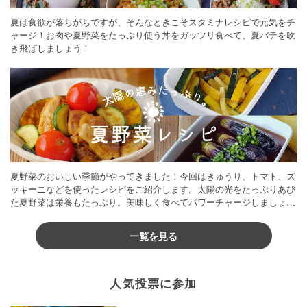
夏は食欲が落ちがちですが、そんなときこそスタミナレシピで元気をチ
ャージ！お肉や夏野菜をたっぷり使う丼をガッツリ食べて、夏バテを吹
き飛ばしましょう！
夏野菜のおいしい季節がやってきました！今回はきゅうり、トマト、ズ
ッキーニなどを使ったレシピをご紹介します。太陽の光をたっぷりあび
た夏野菜は栄養もたっぷり。美味しく食べてパワーチャージしましょう
♪
一覧を見る
人気投票に参加