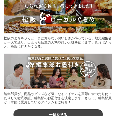
松阪のまちを歩くと、まだ知らないおいしさが待っている。地元編集者
が一人で巡り、出会った店主の人柄や想いと味を伝えます。見ればきっ
と、松阪に行きたくなる。
編集部員が、商品やグッズなど気になるアイテムを実際に食べたり使っ
たりして徹底検証。編集部のお墨付きを決定します。さらに、編集部員
が日常的に愛用しているアイテムもご紹介！
一覧を見る