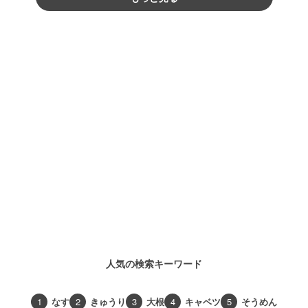
人気の検索キーワード
1
なす
2
きゅうり
3
大根
4
キャベツ
5
そうめん