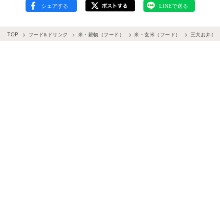
TOP
フード&ドリンク
米・穀物（フード）
米・玄米（フード）
三大お弁当