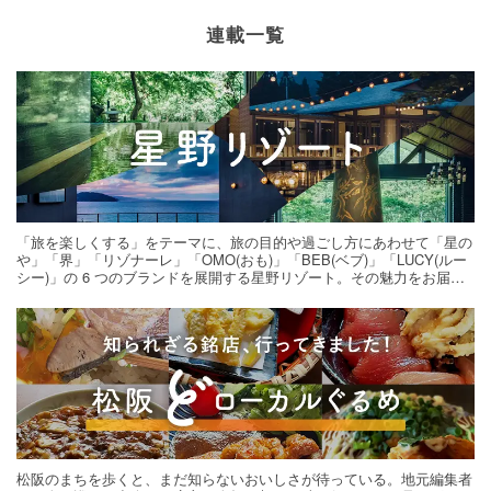
連載一覧
「旅を楽しくする」をテーマに、旅の目的や過ごし方にあわせて「星の
や」「界」「リゾナーレ」「OMO(おも)」「BEB(ベブ)」「LUCY(ルー
シー)」の 6 つのブランドを展開する星野リゾート。その魅力をお届け
する旅の連載。次の旅先探しのヒントにいかがですか？
松阪のまちを歩くと、まだ知らないおいしさが待っている。地元編集者