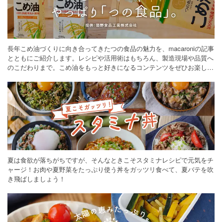
長年こめ油づくりに向き合ってきたつの食品の魅力を、macaroniの記事
とともにご紹介します。レシピや活用術はもちろん、製造現場や品質へ
のこだわりまで。こめ油をもっと好きになるコンテンツをぜひお楽しみ
ください。
夏は食欲が落ちがちですが、そんなときこそスタミナレシピで元気をチ
ャージ！お肉や夏野菜をたっぷり使う丼をガッツリ食べて、夏バテを吹
き飛ばしましょう！