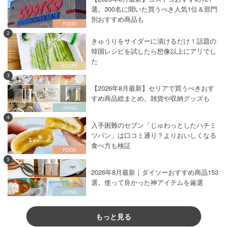
選。300名に聞いた買うべき人気1位＆部門
別おすすめ商品も
2
きゅうりをサイダーに漬けるだけ！話題の
韓国レシピを試したら想像以上にアリでし
た
3
【2026年8月最新】セリアで買うべきおす
すめ商品総まとめ。雑貨や収納グッズも
4
入手困難のセブン「じゅわっとしたハチミ
ツパン」は口コミ通り？よりおいしくなる
食べ方も検証
5
2026年8月最新｜ダイソーおすすめ商品153
選。使って良かった神アイテムを厳選
もっと見る