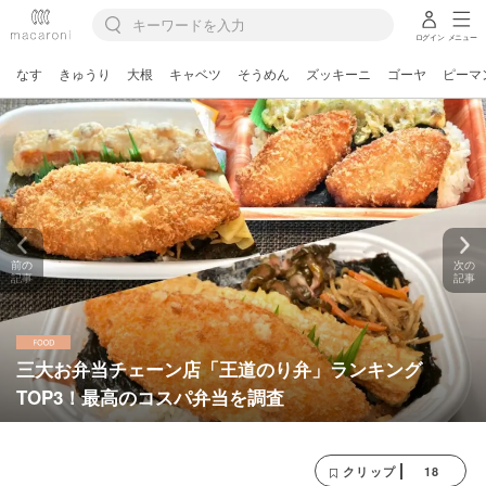
ログイン
メニュー
なす
きゅうり
大根
キャベツ
そうめん
ズッキーニ
ゴーヤ
ピーマ
前の
次の
記事
記事
三大お弁当チェーン店「王道のり弁」ランキング
TOP3！最高のコスパ弁当を調査
18
クリップ