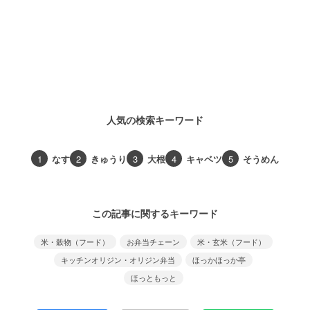
人気の検索キーワード
1
なす
2
きゅうり
3
大根
4
キャベツ
5
そうめん
この記事に関するキーワード
米・穀物（フード）
お弁当チェーン
米・玄米（フード）
キッチンオリジン・オリジン弁当
ほっかほっか亭
ほっともっと