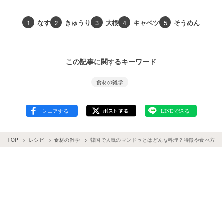
1
なす
2
きゅうり
3
大根
4
キャベツ
5
そうめん
この記事に関するキーワード
食材の雑学
TOP
レシピ
食材の雑学
韓国で人気のマンドゥとはどんな料理？特徴や食べ方を