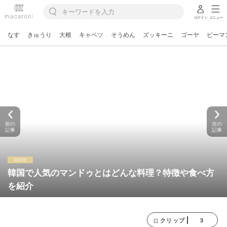
ログイン
メニュー
なす
きゅうり
大根
キャベツ
そうめん
ズッキーニ
ゴーヤ
ピーマ
前の
次の
記事
記事
韓国で人気のマンドゥとはどんな料理？特徴や食べ方
を紹介
3
クリップ