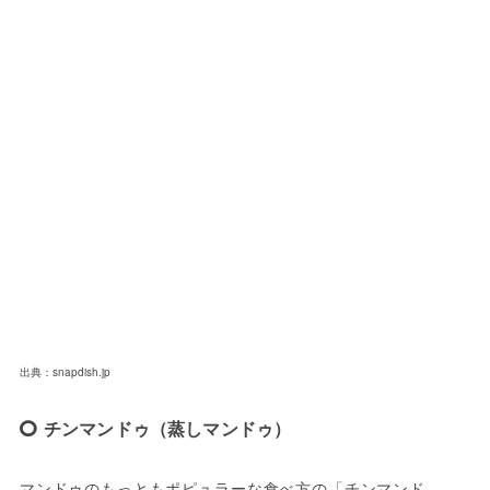
出典：snapdish.jp
チンマンドゥ（蒸しマンドゥ）
マンドゥのもっともポピュラーな食べ方の「チンマンド