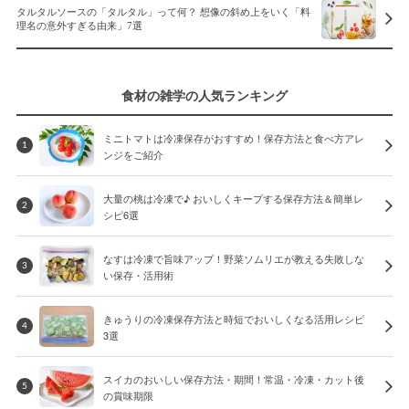
タルタルソースの「タルタル」って何？ 想像の斜め上をいく「料
理名の意外すぎる由来」7選
食材の雑学の人気ランキング
ミニトマトは冷凍保存がおすすめ！保存方法と食べ方アレ
1
ンジをご紹介
大量の桃は冷凍で♪ おいしくキープする保存方法＆簡単レ
2
シピ6選
なすは冷凍で旨味アップ！野菜ソムリエが教える失敗しな
3
い保存・活用術
きゅうりの冷凍保存方法と時短でおいしくなる活用レシピ
4
3選
スイカのおいしい保存方法・期間！常温・冷凍・カット後
5
の賞味期限