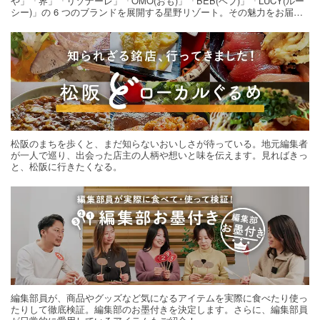
や」「界」「リゾナーレ」「OMO(おも)」「BEB(ベブ)」「LUCY(ルー
シー)」の 6 つのブランドを展開する星野リゾート。その魅力をお届け
する旅の連載。次の旅先探しのヒントにいかがですか？
松阪のまちを歩くと、まだ知らないおいしさが待っている。地元編集者
が一人で巡り、出会った店主の人柄や想いと味を伝えます。見ればきっ
と、松阪に行きたくなる。
編集部員が、商品やグッズなど気になるアイテムを実際に食べたり使っ
たりして徹底検証。編集部のお墨付きを決定します。さらに、編集部員