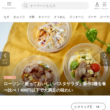
ログイン
メニュー
なす
きゅうり
大根
キャベツ
そうめん
ズッキーニ
ゴーヤ
ピーマ
前の
次の
記事
記事
ローソン「振っておいしいパスタサラダ」新作3種を食
べ比べ！400円以下で大満足の味わい
18
クリップ