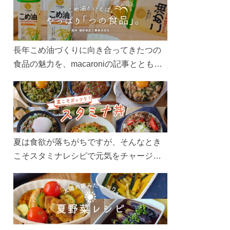
長年こめ油づくりに向き合ってきたつの
食品の魅力を、macaroniの記事とともに
ご紹介します。レシピや活用術はもちろ
ん、製造現場や品質へのこだわりまで。
こめ油をもっと好きになるコンテンツを
ぜひお楽しみください。
夏は食欲が落ちがちですが、そんなとき
こそスタミナレシピで元気をチャージ！
お肉や夏野菜をたっぷり使う丼をガッツ
リ食べて、夏バテを吹き飛ばしましょ
う！