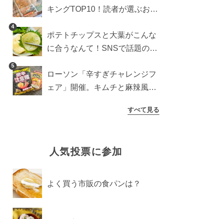
キングTOP10！読者が選ぶおす
すめ商品は？
4
ポテトチップスと大葉がこんな
に合うなんて！SNSで話題の食
べ方に手が止まらなくなった
5
ローソン「辛すぎチャレンジフ
ェア」開催。キムチと麻辣風の
激辛注意な2品を食べ比べ
すべて見る
人気投票に参加
よく買う市販の食パンは？