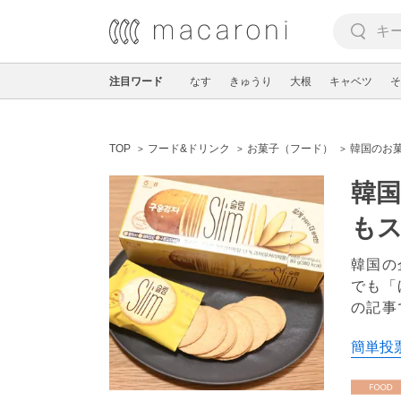
注目ワード
なす
きゅうり
大根
キャベツ
そ
TOP
フード&ドリンク
お菓子（フード）
韓国のお
韓国
も
韓国の
でも「
の記事
簡単投票