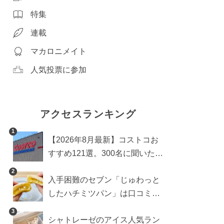
特集
連載
マカロニメイト
人気投票に参加
アクセスランキング
1
【2026年8月最新】コストコお
すすめ121選。300名に聞いた買
うべき人気1位＆部門別おすす
2
入手困難のセブン「じゅわっと
め商品も
したハチミツパン」は口コミ通
り？よりおいしくなる食べ方も
3
シャトレーゼのアイス人気ラン
検証