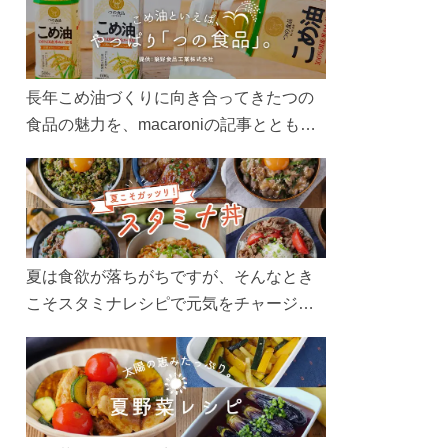
長年こめ油づくりに向き合ってきたつの
食品の魅力を、macaroniの記事とともに
ご紹介します。レシピや活用術はもちろ
ん、製造現場や品質へのこだわりまで。
こめ油をもっと好きになるコンテンツを
ぜひお楽しみください。
夏は食欲が落ちがちですが、そんなとき
こそスタミナレシピで元気をチャージ！
お肉や夏野菜をたっぷり使う丼をガッツ
リ食べて、夏バテを吹き飛ばしましょ
う！