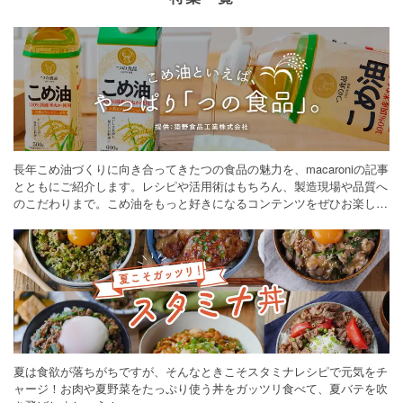
長年こめ油づくりに向き合ってきたつの食品の魅力を、macaroniの記事
とともにご紹介します。レシピや活用術はもちろん、製造現場や品質へ
のこだわりまで。こめ油をもっと好きになるコンテンツをぜひお楽しみ
ください。
夏は食欲が落ちがちですが、そんなときこそスタミナレシピで元気をチ
ャージ！お肉や夏野菜をたっぷり使う丼をガッツリ食べて、夏バテを吹