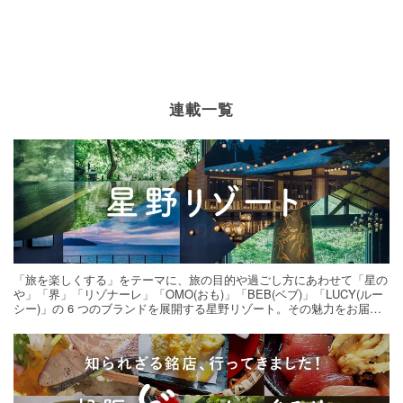
連載一覧
「旅を楽しくする」をテーマに、旅の目的や過ごし方にあわせて「星の
や」「界」「リゾナーレ」「OMO(おも)」「BEB(ベブ)」「LUCY(ルー
シー)」の 6 つのブランドを展開する星野リゾート。その魅力をお届け
する旅の連載。次の旅先探しのヒントにいかがですか？