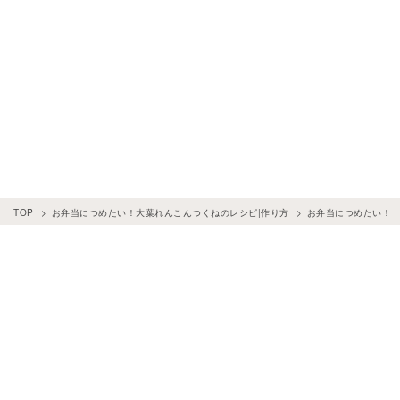
TOP
お弁当につめたい！大葉れんこんつくねのレシピ|作り方
お弁当につめたい！大