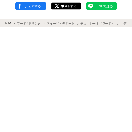
TOP
フード&ドリンク
スイーツ・デザート
チョコレート（フード）
ゴディ