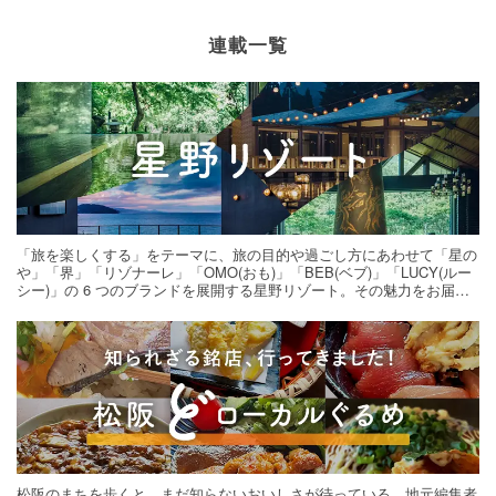
連載一覧
「旅を楽しくする」をテーマに、旅の目的や過ごし方にあわせて「星の
や」「界」「リゾナーレ」「OMO(おも)」「BEB(ベブ)」「LUCY(ルー
シー)」の 6 つのブランドを展開する星野リゾート。その魅力をお届け
する旅の連載。次の旅先探しのヒントにいかがですか？
松阪のまちを歩くと、まだ知らないおいしさが待っている。地元編集者