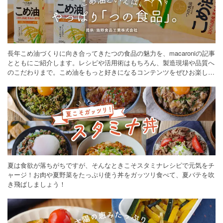
長年こめ油づくりに向き合ってきたつの食品の魅力を、macaroniの記事
とともにご紹介します。レシピや活用術はもちろん、製造現場や品質へ
のこだわりまで。こめ油をもっと好きになるコンテンツをぜひお楽しみ
ください。
夏は食欲が落ちがちですが、そんなときこそスタミナレシピで元気をチ
ャージ！お肉や夏野菜をたっぷり使う丼をガッツリ食べて、夏バテを吹
き飛ばしましょう！