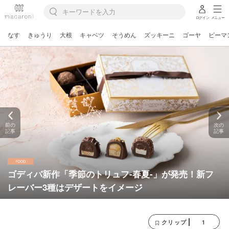
ログイン
メニュー
なす
きゅうり
大根
キャベツ
そうめん
ズッキーニ
ゴーヤ
ピーマ
前の
次の
記事
記事
ゴディバ新作「季節のトリュフ-春夏-」が発売！新フ
レーバー3種はデザートをイメージ
1
クリップ