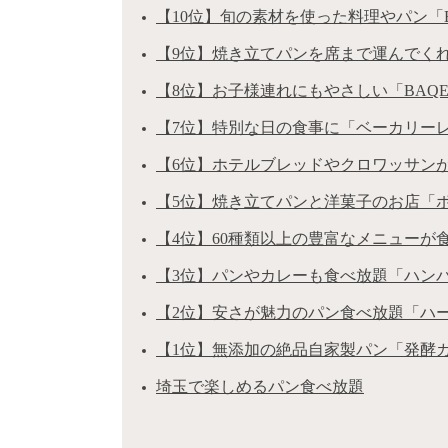
【10位】旬の素材を使った料理やパン「BI
【9位】焼き立てパンを席まで運んでくれる「
【8位】お子様連れにもやさしい「BAQ
【7位】特別な日の食事に「ベーカリー
【6位】ホテルブレッドやクロワッサンが
【5位】焼き立てパンと洋菓子のお店「
【4位】60種類以上の豊富なメニューが
【3位】パンやカレーも食べ放題「ハン
【2位】安さが魅力のパン食べ放題「ハ
【1位】無添加の絶品自家製パン「発酵
埼玉で楽しめるパン食べ放題