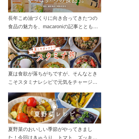
長年こめ油づくりに向き合ってきたつの
食品の魅力を、macaroniの記事とともに
ご紹介します。レシピや活用術はもちろ
ん、製造現場や品質へのこだわりまで。
こめ油をもっと好きになるコンテンツを
ぜひお楽しみください。
夏は食欲が落ちがちですが、そんなとき
こそスタミナレシピで元気をチャージ！
お肉や夏野菜をたっぷり使う丼をガッツ
リ食べて、夏バテを吹き飛ばしましょ
う！
夏野菜のおいしい季節がやってきまし
た！今回はきゅうり、トマト、ズッキー