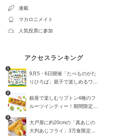
連載
マカロニメイト
人気投票に参加
アクセスランキング
1
9月5・6日開催「たべものがた
りひろば」親子で楽しめるワー
クショップや試食・キッチンカ
2
銀座で楽しむリプトン4種のフ
ーなどをご紹介
ルーツインティー！期間限定キ
ッチンカー登場
3
大戸屋に約20cmの「真あじの
大判あじフライ」3万食限定で