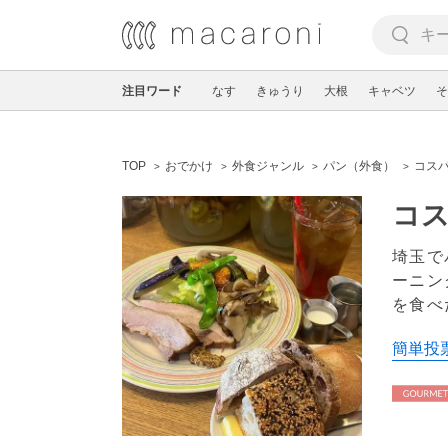
注目ワード
なす
きゅうり
大根
キャベツ
そ
TOP
おでかけ
外食ジャンル
パン（外食）
コスパ
コス
埼玉で
ーニン
を食べ
簡単投票