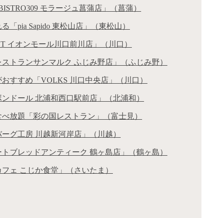
STRO309 モラージュ菖蒲店」（菖蒲）
pia Sapido 東松山店」（東松山）
ET イオンモール川口前川店」（川口）
レストランサンマルク ふじみ野店」（ふじみ野）
おすすめ「VOLKS 川口中央店」（川口）
ボンドール 北浦和西口駅前店」（北浦和）
食べ放題「彩の国レストラン」（富士見）
バーグ工房 川越新河岸店」（川越）
ートブレッドアンティーク 鶴ヶ島店」（鶴ヶ島）
カフェ こじか食堂」（さいたま）