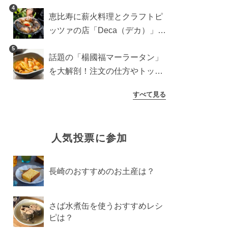
登場！サクッと香ばしい夏限定
4
恵比寿に薪火料理とクラフトピ
メニュー
ッツァの店「Deca（デカ）」が
オープン。旬素材を味わう新レ
5
話題の「楊國福マーラータン」
ストラン
を大解剖！注文の仕方やトッピ
ングなどを紹介
すべて見る
人気投票に参加
長崎のおすすめのお土産は？
さば水煮缶を使うおすすめレシ
ピは？