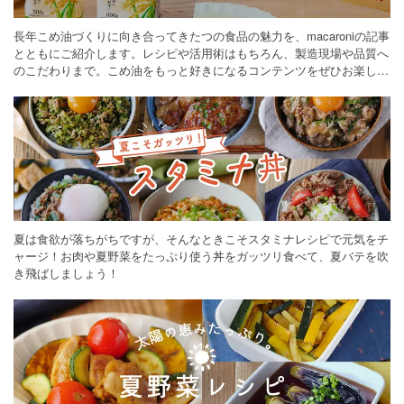
長年こめ油づくりに向き合ってきたつの食品の魅力を、macaroniの記事
とともにご紹介します。レシピや活用術はもちろん、製造現場や品質へ
のこだわりまで。こめ油をもっと好きになるコンテンツをぜひお楽しみ
ください。
夏は食欲が落ちがちですが、そんなときこそスタミナレシピで元気をチ
ャージ！お肉や夏野菜をたっぷり使う丼をガッツリ食べて、夏バテを吹
き飛ばしましょう！