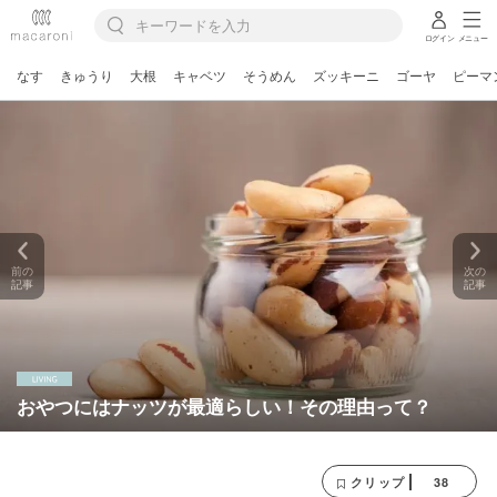
ログイン
メニュー
なす
きゅうり
大根
キャベツ
そうめん
ズッキーニ
ゴーヤ
ピーマ
前の
次の
記事
記事
おやつにはナッツが最適らしい！その理由って？
38
クリップ