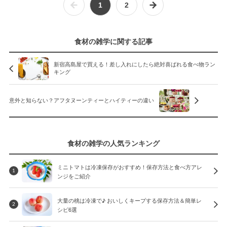
1
2
食材の雑学に関する記事
新宿高島屋で買える！差し入れにしたら絶対喜ばれる食べ物ラン
キング
意外と知らない？アフタヌーンティーとハイティーの違い
食材の雑学の人気ランキング
ミニトマトは冷凍保存がおすすめ！保存方法と食べ方アレ
1
ンジをご紹介
大量の桃は冷凍で♪ おいしくキープする保存方法＆簡単レ
2
シピ6選