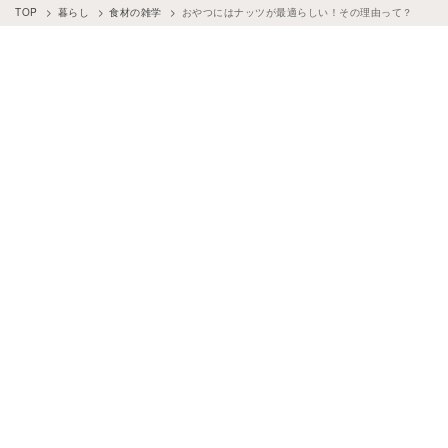
TOP
暮らし
食材の雑学
おやつにはナッツが最適らしい！その理由って？