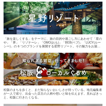
「旅を楽しくする」をテーマに、旅の目的や過ごし方にあわせて「星の
や」「界」「リゾナーレ」「OMO(おも)」「BEB(ベブ)」「LUCY(ルー
シー)」の 6 つのブランドを展開する星野リゾート。その魅力をお届け
する旅の連載。次の旅先探しのヒントにいかがですか？
松阪のまちを歩くと、まだ知らないおいしさが待っている。地元編集者
が一人で巡り、出会った店主の人柄や想いと味を伝えます。見ればきっ
と、松阪に行きたくなる。