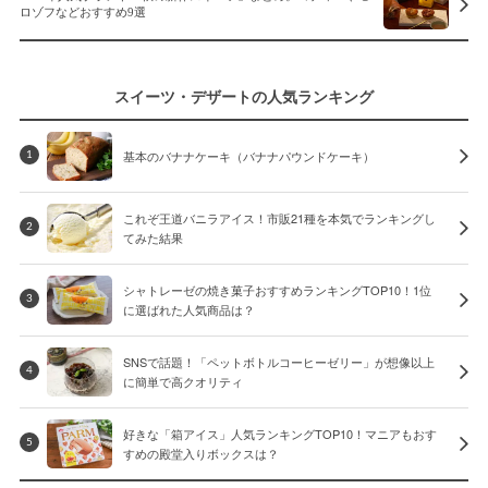
ロゾフなどおすすめ9選
スイーツ・デザートの人気ランキング
基本のバナナケーキ（バナナパウンドケーキ）
1
これぞ王道バニラアイス！市販21種を本気でランキングし
2
てみた結果
シャトレーゼの焼き菓子おすすめランキングTOP10！1位
3
に選ばれた人気商品は？
SNSで話題！「ペットボトルコーヒーゼリー」が想像以上
4
に簡単で高クオリティ
好きな「箱アイス」人気ランキングTOP10！マニアもおす
5
すめの殿堂入りボックスは？