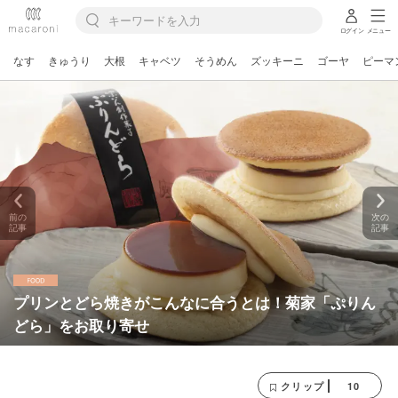
ログイン
メニュー
なす
きゅうり
大根
キャベツ
そうめん
ズッキーニ
ゴーヤ
ピーマ
前の
次の
記事
記事
プリンとどら焼きがこんなに合うとは！菊家「ぷりん
どら」をお取り寄せ
10
クリップ