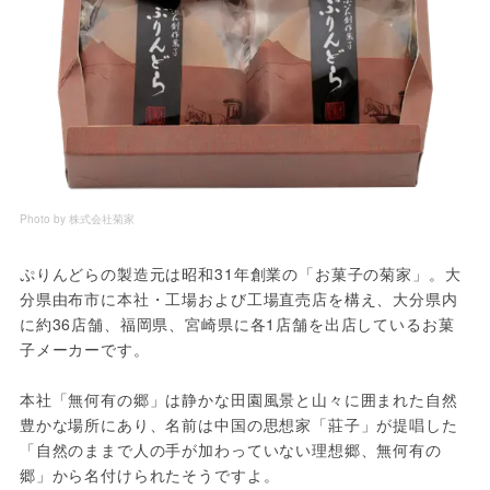
Photo by 株式会社菊家
ぷりんどらの製造元は昭和31年創業の「お菓子の菊家」。大
分県由布市に本社・工場および工場直売店を構え、大分県内
に約36店舗、福岡県、宮崎県に各1店舗を出店しているお菓
子メーカーです。
本社「無何有の郷」は静かな田園風景と山々に囲まれた自然
豊かな場所にあり、名前は中国の思想家「莊子」が提唱した
「自然のままで人の手が加わっていない理想郷、無何有の
郷」から名付けられたそうですよ。