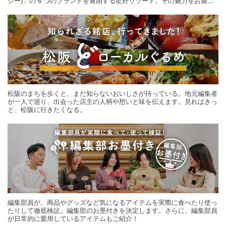
シー)」の 6 つのブランドを展開する星野リゾート。その魅力をお届け
する旅の連載。次の旅先探しのヒントにいかがですか？
松阪のまちを歩くと、まだ知らないおいしさが待っている。地元編集者
が一人で巡り、出会った店主の人柄や想いと味を伝えます。見ればきっ
と、松阪に行きたくなる。
編集部員が、商品やグッズなど気になるアイテムを実際に食べたり使っ
たりして徹底検証。編集部のお墨付きを決定します。さらに、編集部員
が日常的に愛用しているアイテムもご紹介！