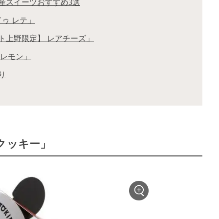
産スイーツおすすめ3選
ドゥ レテ」
ート上野限定】 レアチーズ」
 レモン」
り
クッキー」