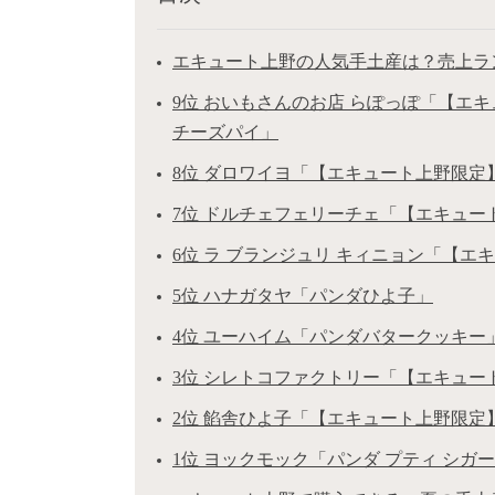
エキュート上野の人気手土産は？売上ラン
9位 おいもさんのお店 らぽっぽ「【エ
チーズパイ」
8位 ダロワイヨ「【エキュート上野限定
7位 ドルチェフェリーチェ「【エキュー
6位 ラ ブランジュリ キィニョン「【エ
5位 ハナガタヤ「パンダひよ子」
4位 ユーハイム「パンダバタークッキー
3位 シレトコファクトリー「【エキュー
2位 餡舎ひよ子「【エキュート上野限定
1位 ヨックモック「パンダ プティ シガ