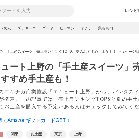
レシピ
うめん
ズッキーニ
ゴーヤ
ピーマン
オクラ
鶏もも肉
の「手土産スイーツ」売上ランキングTOP9。夏のおすすめ手土産も！
2ページ
ュート上野の「手土産スイーツ」売
おすすめ手土産も！
のエキナカ商業施設「エキュート上野」から、パンダス
が発表。この記事では、売上ランキングTOP9と夏の手
でお土産を購入する予定がある人はチェックしてみてく
でAmazonギフトカードGET！
関東
お土産
東京
上野