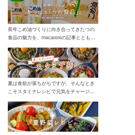
長年こめ油づくりに向き合ってきたつの
食品の魅力を、macaroniの記事とともに
ご紹介します。レシピや活用術はもちろ
ん、製造現場や品質へのこだわりまで。
こめ油をもっと好きになるコンテンツを
ぜひお楽しみください。
夏は食欲が落ちがちですが、そんなとき
こそスタミナレシピで元気をチャージ！
お肉や夏野菜をたっぷり使う丼をガッツ
リ食べて、夏バテを吹き飛ばしましょ
う！