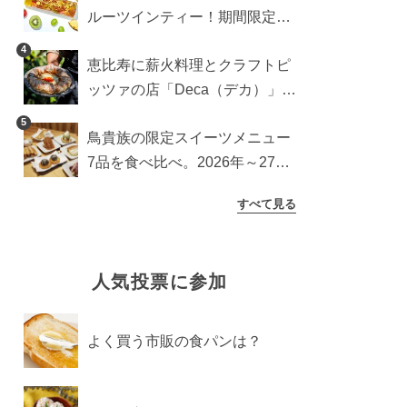
ルーツインティー！期間限定キ
ッチンカー登場
4
恵比寿に薪火料理とクラフトピ
ッツァの店「Deca（デカ）」が
オープン。旬素材を味わう新レ
5
鳥貴族の限定スイーツメニュー
ストラン
7品を食べ比べ。2026年～27年
に登場予定の商品を一挙紹介
すべて見る
人気投票に参加
よく買う市販の食パンは？