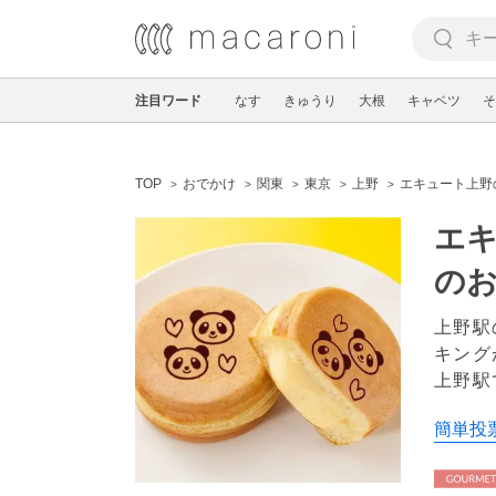
注目ワード
なす
きゅうり
大根
キャベツ
そ
TOP
おでかけ
関東
東京
上野
エキュート上野
エキ
の
上野駅
キング
上野駅
簡単投票