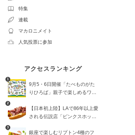
特集
連載
マカロニメイト
人気投票に参加
アクセスランキング
1
9月5・6日開催「たべものがた
りひろば」親子で楽しめるワー
クショップや試食・キッチンカ
2
【日本初上陸】LAで86年以上愛
ーなどをご紹介
される伝説店「ピンクスホット
ドッグス」が年内に東京へ。ホ
3
銀座で楽しむリプトン4種のフ
ットドッグブーム到来!?