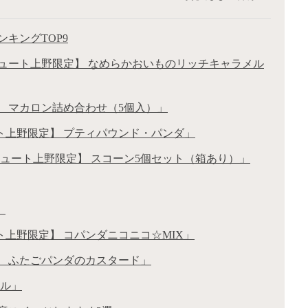
キングTOP9
キュート上野限定】 なめらかおいものリッチキャラメル
】 マカロン詰め合わせ（5個入）」
ト上野限定】 プティパウンド・パンダ」
キュート上野限定】 スコーン5個セット（箱あり）」
」
ト上野限定】 コパンダニコニコ☆MIX」
】 ふたごパンダのカスタード」
ール」