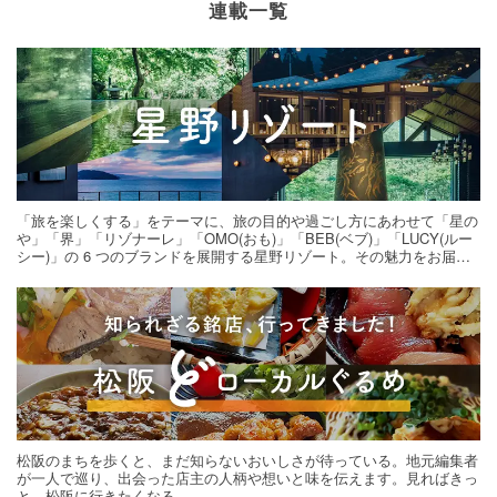
連載一覧
「旅を楽しくする」をテーマに、旅の目的や過ごし方にあわせて「星の
や」「界」「リゾナーレ」「OMO(おも)」「BEB(ベブ)」「LUCY(ルー
シー)」の 6 つのブランドを展開する星野リゾート。その魅力をお届け
する旅の連載。次の旅先探しのヒントにいかがですか？
松阪のまちを歩くと、まだ知らないおいしさが待っている。地元編集者
が一人で巡り、出会った店主の人柄や想いと味を伝えます。見ればきっ
と、松阪に行きたくなる。