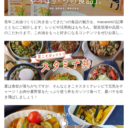
長年こめ油づくりに向き合ってきたつの食品の魅力を、macaroniの記事
とともにご紹介します。レシピや活用術はもちろん、製造現場や品質へ
のこだわりまで。こめ油をもっと好きになるコンテンツをぜひお楽しみ
ください。
夏は食欲が落ちがちですが、そんなときこそスタミナレシピで元気をチ
ャージ！お肉や夏野菜をたっぷり使う丼をガッツリ食べて、夏バテを吹
き飛ばしましょう！