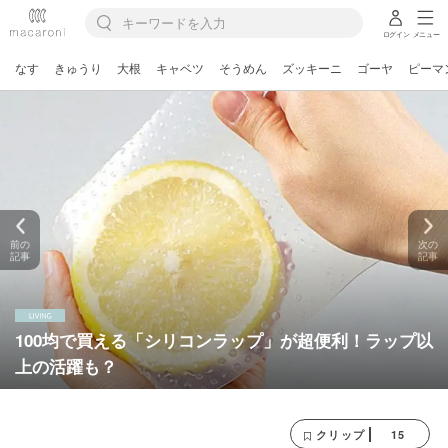
ログイン
メニュー
なす
きゅうり
大根
キャベツ
そうめん
ズッキーニ
ゴーヤ
ピーマ
前の
次の
記事
記事
100均で買える「シリコンラップ」が超便利！ラップ以
上の活躍も？
15
クリップ