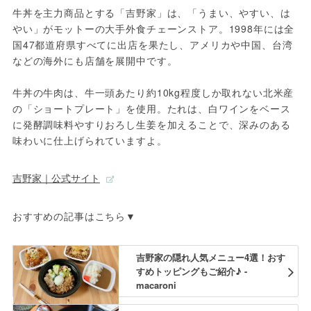
牛丼を主力商品とする「吉野家」は、「うまい、やすい、は
やい」がモットーの大手外食チェーンストア。1998年には全
国47都道府県すべてに出店を果たし、アメリカや中国、台湾
などの海外にも店舗を展開中です。
牛丼の牛肉は、牛一頭あたり約10kg程度しか取れない北米産
の「ショートプレート」を使用。たれは、白ワインをベース
に発酵調味料やすりおろし生姜を加えることで、深みのある
味わいに仕上げられていますよ。
吉野家｜公式サイト
おすすめの記事はこちら▼
吉野家の隠れ人気メニュー4選！おす
すめトッピングもご紹介♪ -
macaroni