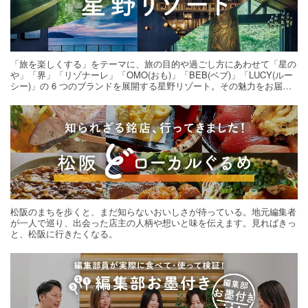
「旅を楽しくする」をテーマに、旅の目的や過ごし方にあわせて「星の
や」「界」「リゾナーレ」「OMO(おも)」「BEB(ベブ)」「LUCY(ルー
シー)」の 6 つのブランドを展開する星野リゾート。その魅力をお届け
する旅の連載。次の旅先探しのヒントにいかがですか？
松阪のまちを歩くと、まだ知らないおいしさが待っている。地元編集者
が一人で巡り、出会った店主の人柄や想いと味を伝えます。見ればきっ
と、松阪に行きたくなる。