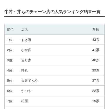
牛丼・丼ものチェーン店の人気ランキング結果一覧
順位
店名
票数
1位
すき家
43票
2位
なか卯
41票
3位
吉野家
40票
4位
丼丸
39票
5位
天丼てんや
37票
6位
かつや
22票
7位
松屋
19票