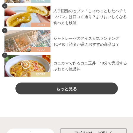
3
入手困難のセブン「じゅわっとしたハチミ
ツパン」は口コミ通り？よりおいしくなる
食べ方も検証
4
シャトレーゼのアイス人気ランキング
TOP10！読者が選ぶおすすめ商品は？
5
カニカマで作るカニ玉丼｜10分で完成する
ふわとろ絶品丼
もっと見る
アプリでもっと楽しく