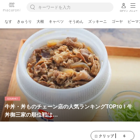
ログイン
メニュー
なす
きゅうり
大根
キャベツ
そうめん
ズッキーニ
ゴーヤ
ピーマ
牛丼・丼ものチェーン店の人気ランキングTOP10！牛
丼御三家の順位戦は…
6
クリップ