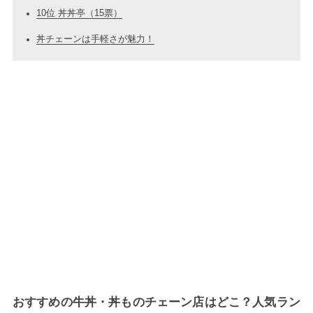
10位 丼丼亭（15票）
丼チェーンは手軽さが魅力！
おすすめの牛丼・丼ものチェーン店はどこ？人気ラン