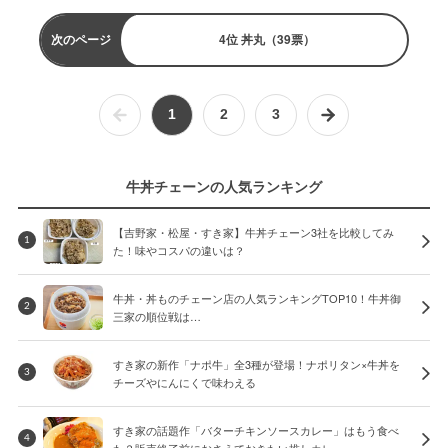
次のページ
4位 丼丸（39票）
1
2
3
牛丼チェーンの人気ランキング
【吉野家・松屋・すき家】牛丼チェーン3社を比較してみ
1
た！味やコスパの違いは？
牛丼・丼ものチェーン店の人気ランキングTOP10！牛丼御
2
三家の順位戦は…
すき家の新作「ナポ牛」全3種が登場！ナポリタン×牛丼を
3
チーズやにんにくで味わえる
すき家の話題作「バターチキンソースカレー」はもう食べ
4