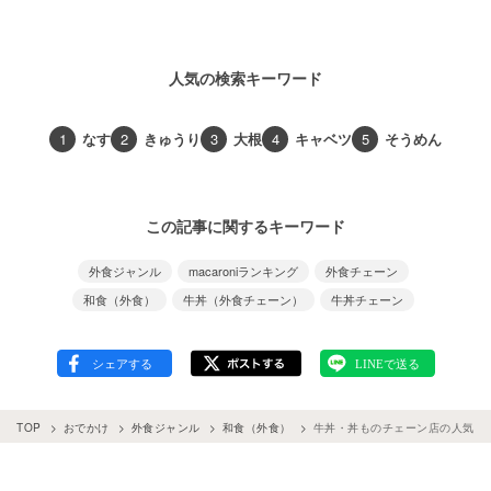
人気の検索キーワード
1
なす
2
きゅうり
3
大根
4
キャベツ
5
そうめん
この記事に関するキーワード
外食ジャンル
macaroniランキング
外食チェーン
和食（外食）
牛丼（外食チェーン）
牛丼チェーン
TOP
おでかけ
外食ジャンル
和食（外食）
牛丼・丼ものチェーン店の人気ラン