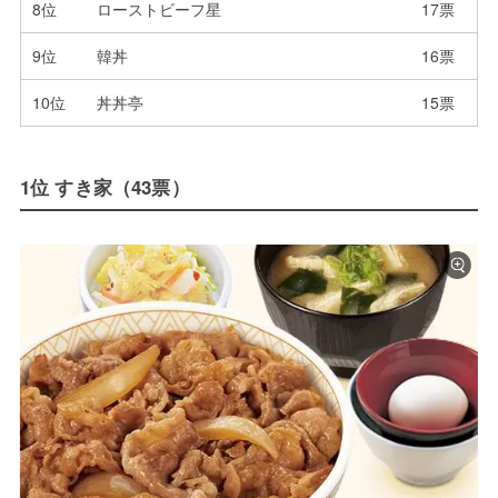
8位
ローストビーフ星
17票
9位
韓丼
16票
10位
丼丼亭
15票
1位 すき家（43票）