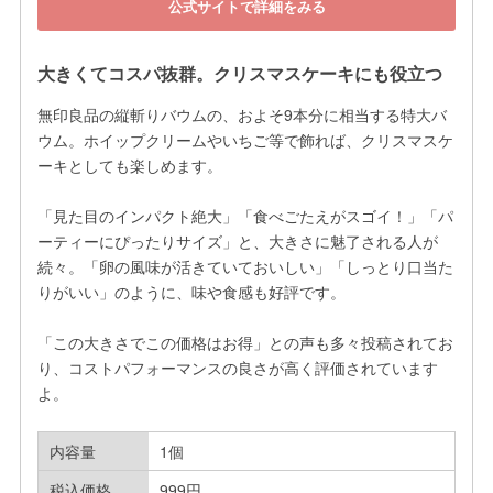
公式サイトで詳細をみる
大きくてコスパ抜群。クリスマスケーキにも役立つ
無印良品の縦斬りバウムの、およそ9本分に相当する特大バ
ウム。ホイップクリームやいちご等で飾れば、クリスマスケ
ーキとしても楽しめます。

「見た目のインパクト絶大」「食べごたえがスゴイ！」「パ
ーティーにぴったりサイズ」と、大きさに魅了される人が
続々。「卵の風味が活きていておいしい」「しっとり口当た
りがいい」のように、味や食感も好評です。

「この大きさでこの価格はお得」との声も多々投稿されてお
り、コストパフォーマンスの良さが高く評価されています
よ。
内容量
1個
税込価格
999円