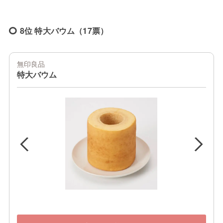
8位 特大バウム（17票）
無印良品
特大バウム