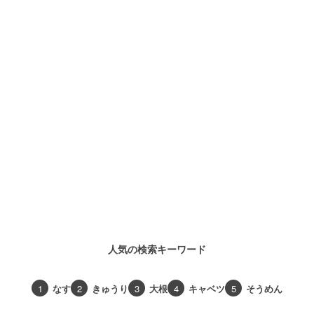
人気の検索キーワード
1
なす
2
きゅうり
3
大根
4
キャベツ
5
そうめん