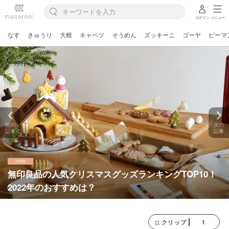
ログイン
メニュー
なす
きゅうり
大根
キャベツ
そうめん
ズッキーニ
ゴーヤ
ピーマ
前の
次の
記事
記事
無印良品の人気クリスマスグッズランキングTOP10！
2022年のおすすめは？
1
クリップ