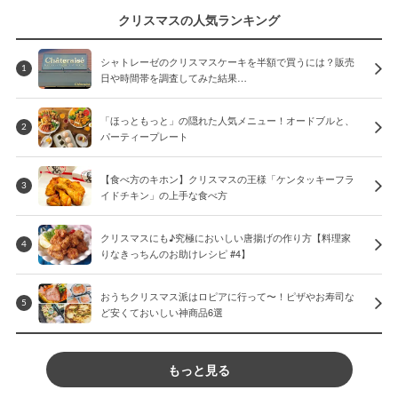
クリスマスの人気ランキング
シャトレーゼのクリスマスケーキを半額で買うには？販売
1
日や時間帯を調査してみた結果…
「ほっともっと」の隠れた人気メニュー！オードブルと、
2
パーティープレート
【食べ方のキホン】クリスマスの王様「ケンタッキーフラ
3
イドチキン」の上手な食べ方
クリスマスにも♪究極においしい唐揚げの作り方【料理家
4
りなきっちんのお助けレシピ #4】
おうちクリスマス派はロピアに行って〜！ピザやお寿司な
5
ど安くておいしい神商品6選
もっと見る