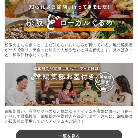
松阪のまちを歩くと、まだ知らないおいしさが待っている。地元編集者
が一人で巡り、出会った店主の人柄や想いと味を伝えます。見ればきっ
と、松阪に行きたくなる。
編集部員が、商品やグッズなど気になるアイテムを実際に食べたり使っ
たりして徹底検証。編集部のお墨付きを決定します。さらに、編集部員
が日常的に愛用しているアイテムもご紹介！
一覧を見る