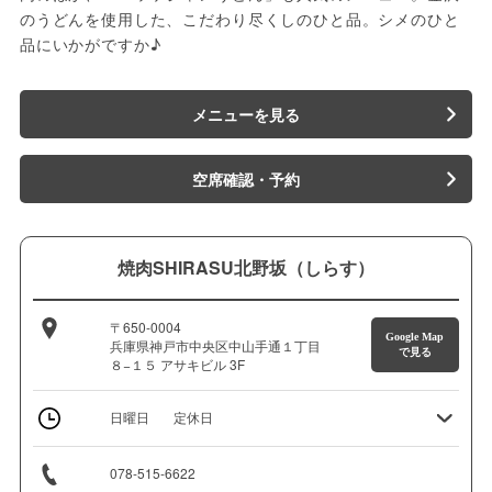
のうどんを使用した、こだわり尽くしのひと品。シメのひと
品にいかがですか♪
メニューを見る
空席確認・予約
焼肉SHIRASU北野坂（しらす）
〒650-0004
Google Map
兵庫県神戸市中央区中山手通１丁目
で見る
８−１５ アサキビル 3F
日曜日
定休日
078-515-6622