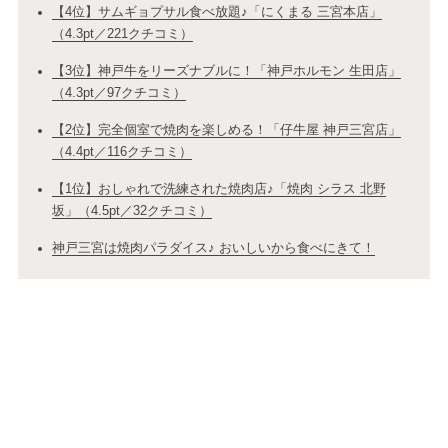
【4位】サムギョプサル食べ放題♪「にくまる 三宮本店」
（4.3pt／221クチコミ）
【3位】神戸牛をリーズナブルに！「神戸ホルモン 生田店」
（4.3pt／97クチコミ）
【2位】完全個室で焼肉を楽しめる！「仔牛屋 神戸三宮店」
（4.4pt／116クチコミ）
【1位】おしゃれで洗練された焼肉店♪「焼肉 シラス 北野
坂」（4.5pt／32クチコミ）
神戸三宮は焼肉パラダイス♪ おいしいから食べにきて！