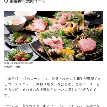
厳選和牛 焼肉コース
出典：restaurant.ikyu.com
8,000円（税込）
「厳選和牛 焼肉コース」は、厳選された黒毛和牛が堪能でき
るコースメニュー。厚切り塩タンをはじめ、とろロース・と
ろカルビ・その日の希少部位といった大満足の品ぞろえで
す。
ごはんも、直火炊き米・卵かけごはん・ビビンバ・冷麺のな