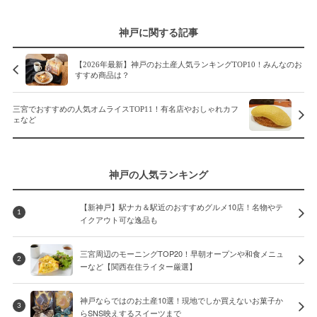
神戸に関する記事
【2026年最新】神戸のお土産人気ランキングTOP10！みんなのお
すすめ商品は？
三宮でおすすめの人気オムライスTOP11！有名店やおしゃれカフ
ェなど
神戸の人気ランキング
【新神戸】駅ナカ＆駅近のおすすめグルメ10店！名物やテ
1
イクアウト可な逸品も
三宮周辺のモーニングTOP20！早朝オープンや和食メニュ
2
ーなど【関西在住ライター厳選】
神戸ならではのお土産10選！現地でしか買えないお菓子か
3
らSNS映えするスイーツまで