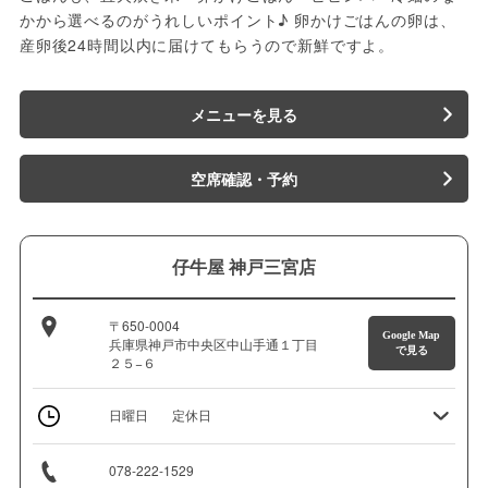
かから選べるのがうれしいポイント♪ 卵かけごはんの卵は、
産卵後24時間以内に届けてもらうので新鮮ですよ。
メニューを見る
空席確認・予約
仔牛屋 神戸三宮店
〒650-0004
Google Map
兵庫県神戸市中央区中山手通１丁目
で見る
２５−６
日曜日
定休日
078-222-1529