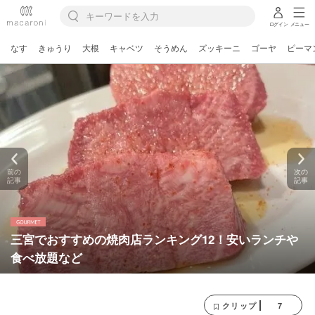
ログイン
メニュー
なす
きゅうり
大根
キャベツ
そうめん
ズッキーニ
ゴーヤ
ピーマ
前の
次の
記事
記事
三宮でおすすめの焼肉店ランキング12！安いランチや
食べ放題など
7
クリップ