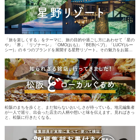
「旅を楽しくする」をテーマに、旅の目的や過ごし方にあわせて「星の
や」「界」「リゾナーレ」「OMO(おも)」「BEB(ベブ)」「LUCY(ルー
シー)」の 6 つのブランドを展開する星野リゾート。その魅力をお届け
する旅の連載。次の旅先探しのヒントにいかがですか？
松阪のまちを歩くと、まだ知らないおいしさが待っている。地元編集者
が一人で巡り、出会った店主の人柄や想いと味を伝えます。見ればきっ
と、松阪に行きたくなる。