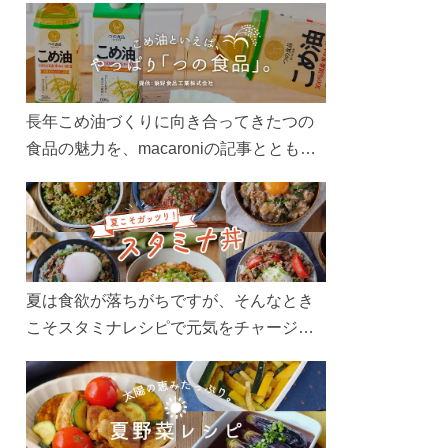
長年こめ油づくりに向き合ってきたつの
食品の魅力を、macaroniの記事とともに
ご紹介します。レシピや活用術はもちろ
ん、製造現場や品質へのこだわりまで。
こめ油をもっと好きになるコンテンツを
ぜひお楽しみください。
夏は食欲が落ちがちですが、そんなとき
こそスタミナレシピで元気をチャージ！
お肉や夏野菜をたっぷり使う丼をガッツ
リ食べて、夏バテを吹き飛ばしましょ
う！