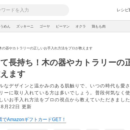
レシピ
うめん
ズッキーニ
ゴーヤ
ピーマン
オクラ
鶏もも肉
木の器やカトラリーの正しいお手入れ方法をプロが教えます
って長持ち！木の器やカトラリーの
教えます
ルなデザインと温かみのある肌触りで、いつの時代も愛
リーに取り入れている方は多いでしょう。普段何気なく
しいお手入れ方法をプロの視点から教えていただきまし
年8月22日 更新
でAmazonギフトカードGET！