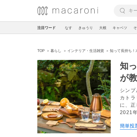
注目ワード
なす
きゅうり
大根
キャベツ
そ
TOP
暮らし
インテリア・生活雑貨
知って長持ち！
知
が
シンプ
カトラ
に、正
2021
簡単投票