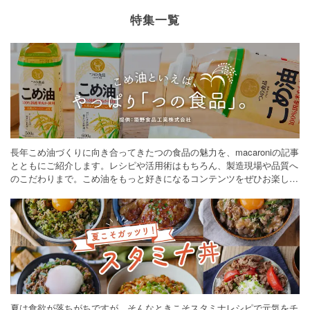
特集一覧
長年こめ油づくりに向き合ってきたつの食品の魅力を、macaroniの記事
とともにご紹介します。レシピや活用術はもちろん、製造現場や品質へ
のこだわりまで。こめ油をもっと好きになるコンテンツをぜひお楽しみ
ください。
夏は食欲が落ちがちですが、そんなときこそスタミナレシピで元気をチ