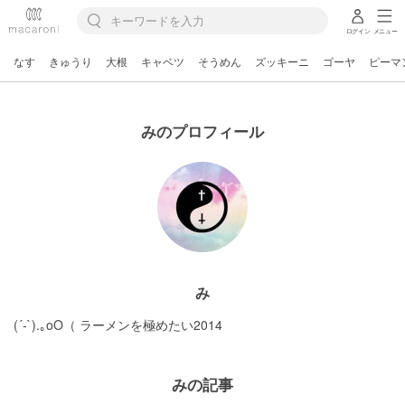
ログイン
メニュー
なす
きゅうり
大根
キャベツ
そうめん
ズッキーニ
ゴーヤ
ピーマ
みのプロフィール
み
(´-`).｡oO（ ラーメンを極めたい2014
みの記事