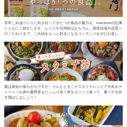
長年こめ油づくりに向き合ってきたつの食品の魅力を、macaroniの記事
とともにご紹介します。レシピや活用術はもちろん、製造現場や品質へ
のこだわりまで。こめ油をもっと好きになるコンテンツをぜひお楽しみ
ください。
夏は食欲が落ちがちですが、そんなときこそスタミナレシピで元気をチ
ャージ！お肉や夏野菜をたっぷり使う丼をガッツリ食べて、夏バテを吹
き飛ばしましょう！