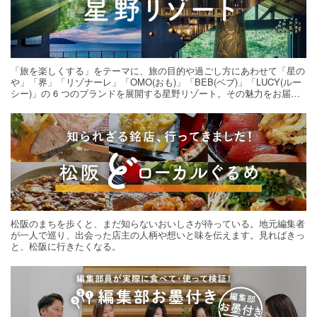
「旅を楽しくする」をテーマに、旅の目的や過ごし方にあわせて「星の
や」「界」「リゾナーレ」「OMO(おも)」「BEB(ベブ)」「LUCY(ルー
シー)」の 6 つのブランドを展開する星野リゾート。その魅力をお届け
する旅の連載。次の旅先探しのヒントにいかがですか？
松阪のまちを歩くと、まだ知らないおいしさが待っている。地元編集者
が一人で巡り、出会った店主の人柄や想いと味を伝えます。見ればきっ
と、松阪に行きたくなる。