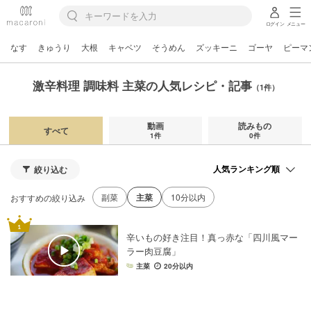
ログイン
メニュー
なす
きゅうり
大根
キャベツ
そうめん
ズッキーニ
ゴーヤ
ピーマ
激辛料理 調味料 主菜の人気レシピ・記事
（1件）
動画
読みもの
すべて
1件
0件
絞り込む
副菜
主菜
10分以内
おすすめの絞り込み
辛いもの好き注目！真っ赤な「四川風マー
ラー肉豆腐」
主菜
20分以内