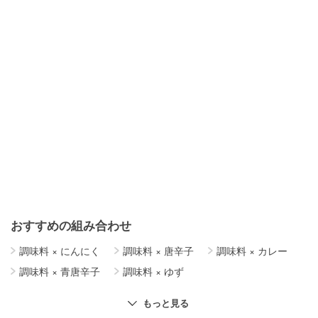
おすすめの組み合わせ
調味料
×
にんにく
調味料
×
唐辛子
調味料
×
カレー
調味料
×
青唐辛子
調味料
×
ゆず
調味料
×
簡単レシピ
調味料
×
甘酒
調味料
×
レモン
もっと見る
調味料
×
作り置き
調味料
×
バジル