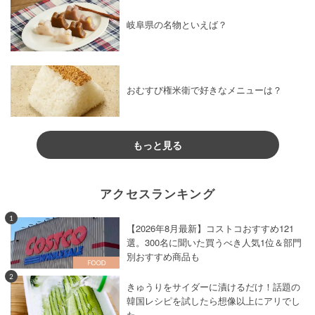
岐阜県の名物といえば？
おむすび権米衛で好きなメニューは？
もっと見る
アクセスランキング
1
【2026年8月最新】コストコおすすめ121
選。300名に聞いた買うべき人気1位＆部門
別おすすめ商品も
2
きゅうりをサイダーに漬けるだけ！話題の
韓国レシピを試したら想像以上にアリでし
た