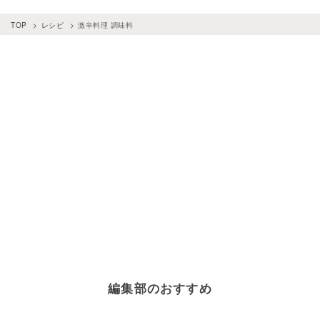
調味料
×
パプリカ
調味料
×
タイ料理
調味料
×
山椒
TOP
レシピ
激辛料理 調味料
調味料
×
玉ねぎ
編集部のおすすめ