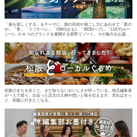
「旅を楽しくする」をテーマに、旅の目的や過ごし方にあわせて「星の
や」「界」「リゾナーレ」「OMO(おも)」「BEB(ベブ)」「LUCY(ルー
シー)」の 6 つのブランドを展開する星野リゾート。その魅力をお届け
する旅の連載。次の旅先探しのヒントにいかがですか？
松阪のまちを歩くと、まだ知らないおいしさが待っている。地元編集者
が一人で巡り、出会った店主の人柄や想いと味を伝えます。見ればきっ
と、松阪に行きたくなる。