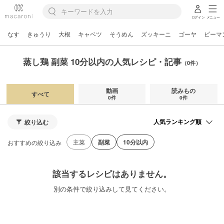
ログイン
メニュー
なす
きゅうり
大根
キャベツ
そうめん
ズッキーニ
ゴーヤ
ピーマ
蒸し鶏 副菜 10分以内の人気レシピ・記事
（0件）
動画
読みもの
すべて
0件
0件
絞り込む
主菜
副菜
10分以内
おすすめの絞り込み
該当するレシピはありません。
別の条件で絞り込みして見てください。