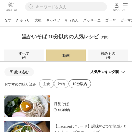
ログイン
メニュー
なす
きゅうり
大根
キャベツ
そうめん
ズッキーニ
ゴーヤ
ピーマ
温かいそば 10分以内の人気レシピ
（2件）
すべて
読みもの
動画
3件
1件
絞り込む
主食
汁物
10分以内
おすすめの絞り込み
月見そば
10分以内
【macaroniアワード】調味料2つで簡単♪ と