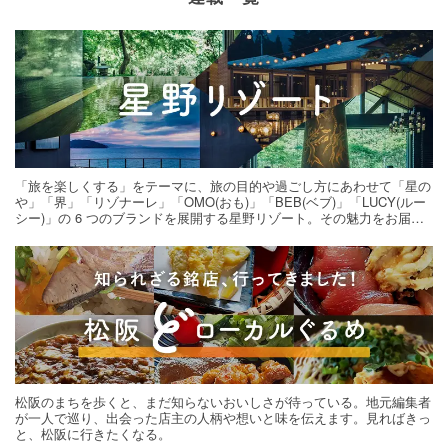
「旅を楽しくする」をテーマに、旅の目的や過ごし方にあわせて「星の
や」「界」「リゾナーレ」「OMO(おも)」「BEB(ベブ)」「LUCY(ルー
シー)」の 6 つのブランドを展開する星野リゾート。その魅力をお届け
する旅の連載。次の旅先探しのヒントにいかがですか？
松阪のまちを歩くと、まだ知らないおいしさが待っている。地元編集者
が一人で巡り、出会った店主の人柄や想いと味を伝えます。見ればきっ
と、松阪に行きたくなる。