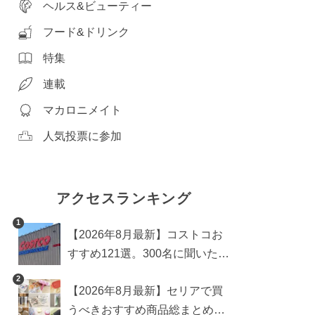
ヘルス&ビューティー
フード&ドリンク
特集
連載
マカロニメイト
人気投票に参加
アクセスランキング
1
【2026年8月最新】コストコお
すすめ121選。300名に聞いた買
うべき人気1位＆部門別おすす
2
【2026年8月最新】セリアで買
め商品も
うべきおすすめ商品総まとめ。