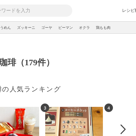
レシピ
うめん
ズッキーニ
ゴーヤ
ピーマン
オクラ
鶏もも肉
珈琲（179件）
琲の人気ランキング
3
4