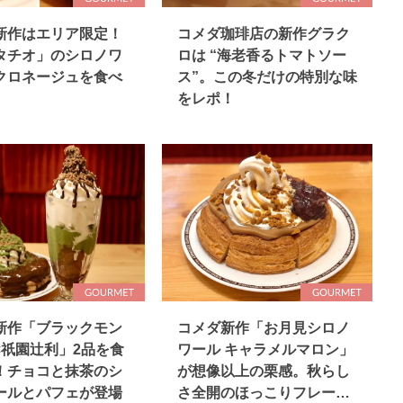
新作はエリア限定！
コメダ珈琲店の新作グラク
タチオ」のシロノワ
ロは “海老香るトマトソー
クロネージュを食べ
ス”。この冬だけの特別な味
をレポ！
新作「ブラックモン
コメダ新作「お月見シロノ
×祇園辻利」2品を食
ワール キャラメルマロン」
！チョコと抹茶のシ
が想像以上の栗感。秋らし
ールとパフェが登場
さ全開のほっこりフレーバ