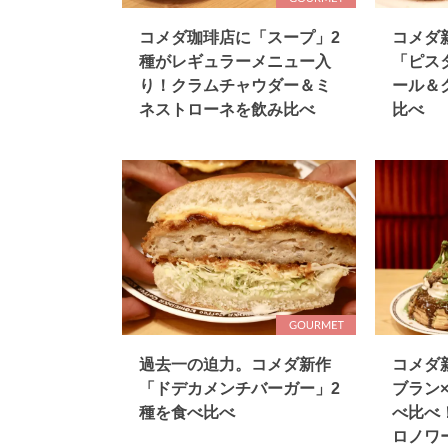
コメダ珈琲店に「スープ」2
コメダ
種がレギュラーメニュー入
「ピス
り！クラムチャウダー＆ミ
ール＆
ネストローネを飲み比べ
比べ
過去一の迫力。コメダ新作
コメダ
「ドデカメンチバーガー」2
ブラン
種を食べ比べ
べ比べ
ロノワ