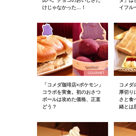
比べ。チョコのおいしさだ
タ」は
けじゃなかった…！
イフル
「コメダ珈琲店×ポケモン」
コメダ
コラボを実食。初のおさつ
厚切り
ボールは攻めた価格、正直
さと食
どう？
緒とは