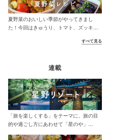
夏野菜のおいしい季節がやってきまし
た！今回はきゅうり、トマト、ズッキー
ニなどを使ったレシピをご紹介します。
すべて見る
太陽の光をたっぷりあびた夏野菜は栄養
もたっぷり。美味しく食べてパワーチャ
ージしましょう♪
連載
「旅を楽しくする」をテーマに、旅の目
的や過ごし方にあわせて「星のや」
「界」「リゾナーレ」「OMO(おも)」「B