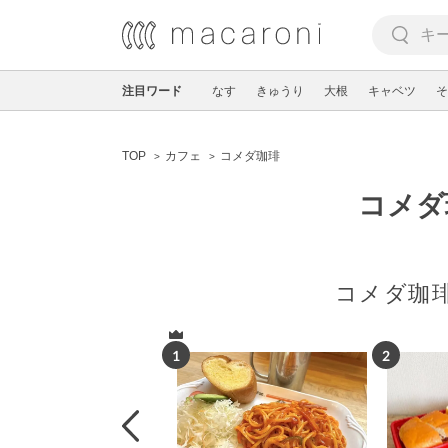
注目ワード
なす
きゅうり
大根
キャベツ
そ
TOP
カフェ
コメダ珈琲
コメダ
コメダ珈
1
2