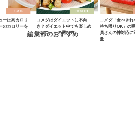
ューは高カロリ
コメダはダイエットに不向
コメダ「食べきれ
ーのカロリーを
き？ダイエット中でも楽しめ
持ち帰りOK」の
るメニューの選び方
員さんの神対応に
編集部のおすすめ
量