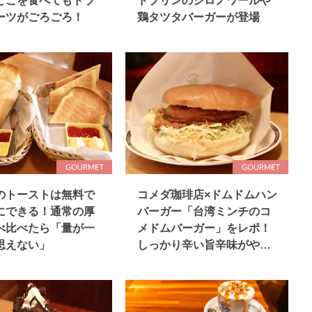
どこを食べてもドラ
ドプリンのシロノワールや
ーツがごろごろ！
鶏タツタバーガーが登場
のトーストは無料で
コメダ珈琲店×ドムドムハン
にできる！通常の厚
バーガー「台湾ミンチのコ
べ比べたら「量が一
メドムバーガー」をレポ！
思えない」
しっかり辛い旨辛味がやみ
つき