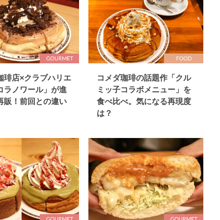
珈琲店×クラブハリエ
コメダ珈琲の話題作「クル
コラノワール」が進
ミッ子コラボメニュー」を
再販！前回との違い
食べ比べ。気になる再現度
は？