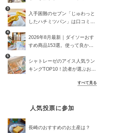
雑貨や収納グッズも
3
入手困難のセブン「じゅわっと
したハチミツパン」は口コミ通
り？よりおいしくなる食べ方も
4
2026年8月最新｜ダイソーおす
検証
すめ商品153選。使って良かっ
た神アイテムを厳選
5
シャトレーゼのアイス人気ラン
キングTOP10！読者が選ぶおす
すめ商品は？
すべて見る
人気投票に参加
長崎のおすすめのお土産は？