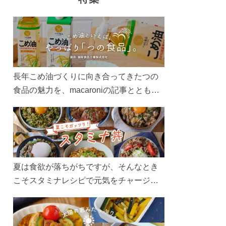
長年こめ油づくりに向き合ってきたつの
食品の魅力を、macaroniの記事とともに
ご紹介します。レシピや活用術はもちろ
ん、製造現場や品質へのこだわりまで。
こめ油をもっと好きになるコンテンツを
ぜひお楽しみください。
夏は食欲が落ちがちですが、そんなとき
こそスタミナレシピで元気をチャージ！
お肉や夏野菜をたっぷり使う丼をガッツ
リ食べて、夏バテを吹き飛ばしましょ
う！