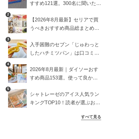
すすめ121選。300名に聞いた買
うべき人気1位＆部門別おすす
2
【2026年8月最新】セリアで買
め商品も
うべきおすすめ商品総まとめ。
雑貨や収納グッズも
3
入手困難のセブン「じゅわっと
したハチミツパン」は口コミ通
り？よりおいしくなる食べ方も
4
2026年8月最新｜ダイソーおす
検証
すめ商品153選。使って良かっ
た神アイテムを厳選
5
シャトレーゼのアイス人気ラン
キングTOP10！読者が選ぶおす
すめ商品は？
すべて見る