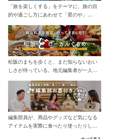
「旅を楽しくする」をテーマに、旅の目
的や過ごし方にあわせて「星のや」
「界」「リゾナーレ」「OMO(おも)」「B
EB(ベブ)」「LUCY(ルーシー)」の 6 つの
ブランドを展開する星野リゾート。その
魅力をお届けする旅の連載。次の旅先探
しのヒントにいかがですか？
松阪のまちを歩くと、まだ知らないおい
しさが待っている。地元編集者が一人で
巡り、出会った店主の人柄や想いと味を
伝えます。見ればきっと、松阪に行きた
くなる。
編集部員が、商品やグッズなど気になる
アイテムを実際に食べたり使ったりして
徹底検証。編集部のお墨付きを決定しま