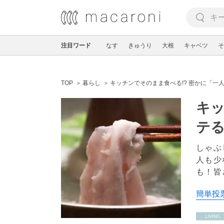
注目ワード
なす
きゅうり
大根
キャベツ
そ
TOP
暮らし
キッチンでそのまま食べる!? 密かに「一
キッ
テ
しゃぶ
人も少
も！皆
簡単投票