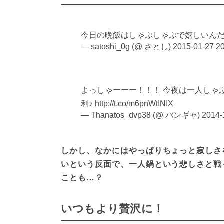
今日の晩飯はしゃぶしゃぶで嬉しいんだ
— satoshi_0g (@ さとし)
2015-01-27 20
よっしゃーーー！！！ 今夜は一人しゃぶ
利♪ http://t.co/m6pnWtINIX
— Thanatos_dvp38 (@ バンギャ)
2014-
しかし、なかにはやっぱりちょっと寂しさ
いという反面で、一人鍋という悲しさと戦
ことも…？
いつもより贅沢に！