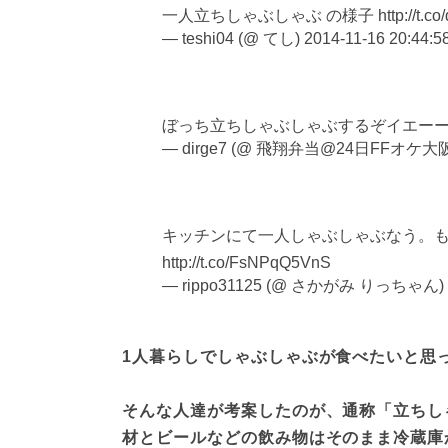
一人立ちしゃぶしゃぶ の様子 http://t.co/
— teshi04 (@ てし)
2014-11-16 20:44:5
ぼっち立ちしゃぶしゃぶするぞイエーーーーー ht
— dirge7 (@ 飛翔弁当@24日FFオケ大
キッチンにて一人しゃぶしゃぶなう。
http://t.co/FsNPqQ5VnS
— rippo31125 (@ さかがみ りっちゃん)
1人暮らしでしゃぶしゃぶが食べたいと思
そんな人達が考案したのが、通称「立ちし
材とビールなどの飲み物はそのまま冷蔵庫