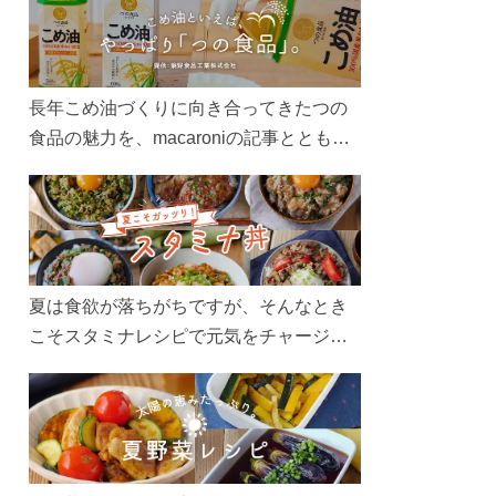
長年こめ油づくりに向き合ってきたつの
食品の魅力を、macaroniの記事とともに
ご紹介します。レシピや活用術はもちろ
ん、製造現場や品質へのこだわりまで。
こめ油をもっと好きになるコンテンツを
ぜひお楽しみください。
夏は食欲が落ちがちですが、そんなとき
こそスタミナレシピで元気をチャージ！
お肉や夏野菜をたっぷり使う丼をガッツ
リ食べて、夏バテを吹き飛ばしましょ
う！