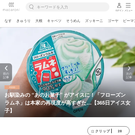
ログイン
メニュー
なす
きゅうり
大根
キャベツ
そうめん
ズッキーニ
ゴーヤ
ピーマ
前の
次の
記事
記事
お馴染みの “あのお菓子” がアイスに！「フローズン
ラムネ」は本家の再現度が高すぎた…【365日アイス女
子】
28
クリップ