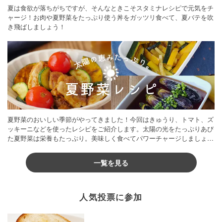
夏は食欲が落ちがちですが、そんなときこそスタミナレシピで元気をチ
ャージ！お肉や夏野菜をたっぷり使う丼をガッツリ食べて、夏バテを吹
き飛ばしましょう！
夏野菜のおいしい季節がやってきました！今回はきゅうり、トマト、ズ
ッキーニなどを使ったレシピをご紹介します。太陽の光をたっぷりあび
た夏野菜は栄養もたっぷり。美味しく食べてパワーチャージしましょう
♪
一覧を見る
人気投票に参加