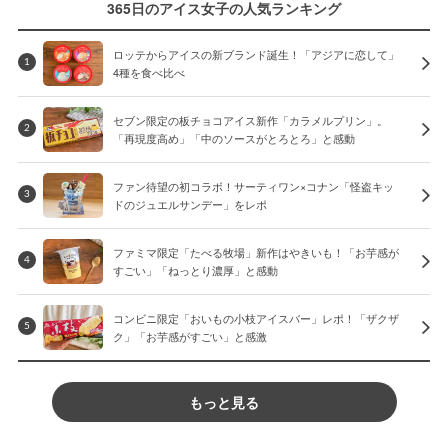
365日のアイス女子の人気ランキング
ロッテからアイスの新ブランド誕生！「アジアに恋して」
1
4種を食べ比べ
セブン限定の板チョコアイス新作「カラメルプリン」。
2
「再現度高め」「中のソースがとろとろ」と感動
ファン待望の初コラボ！サーティワン×コナン「怪盗キッ
3
ドのジュエルサンデー」をレポ
ファミマ限定「たべる牧場」新作はやきいも！「お芋感が
4
すごい」「ねっとり濃厚」と感動
コンビニ限定「おいもの小枝アイスバー」レポ！「ザクザ
5
ク」「お芋感がすごい」と感激
もっと見る