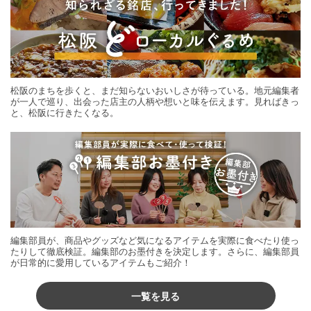
松阪のまちを歩くと、まだ知らないおいしさが待っている。地元編集者
が一人で巡り、出会った店主の人柄や想いと味を伝えます。見ればきっ
と、松阪に行きたくなる。
編集部員が、商品やグッズなど気になるアイテムを実際に食べたり使っ
たりして徹底検証。編集部のお墨付きを決定します。さらに、編集部員
が日常的に愛用しているアイテムもご紹介！
一覧を見る