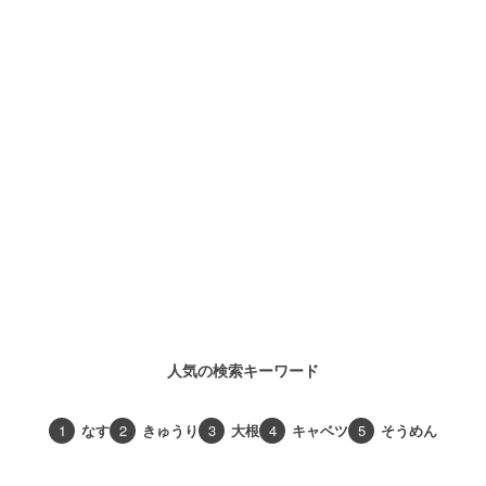
人気の検索キーワード
1
なす
2
きゅうり
3
大根
4
キャベツ
5
そうめん