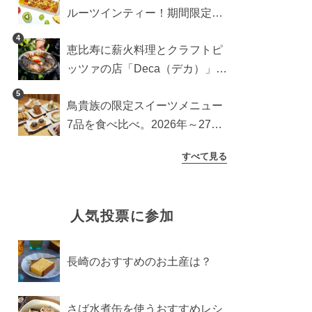
ルーツインティー！期間限定キ
ッチンカー登場
4
恵比寿に薪火料理とクラフトピ
ッツァの店「Deca（デカ）」が
オープン。旬素材を味わう新レ
5
鳥貴族の限定スイーツメニュー
ストラン
7品を食べ比べ。2026年～27年
に登場予定の商品を一挙紹介
すべて見る
人気投票に参加
長崎のおすすめのお土産は？
さば水煮缶を使うおすすめレシ