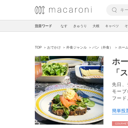
注目ワード
なす
きゅうり
大根
キャベツ
そ
TOP
おでかけ
外食ジャンル
パン（外食）
ホー
ホ
「
先日、
モーブ
フード
簡単投票