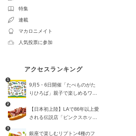
特集
連載
マカロニメイト
人気投票に参加
アクセスランキング
1
9月5・6日開催「たべものがた
りひろば」親子で楽しめるワー
クショップや試食・キッチンカ
2
【日本初上陸】LAで86年以上愛
ーなどをご紹介
される伝説店「ピンクスホット
ドッグス」が年内に東京へ。ホ
3
銀座で楽しむリプトン4種のフ
ットドッグブーム到来!?