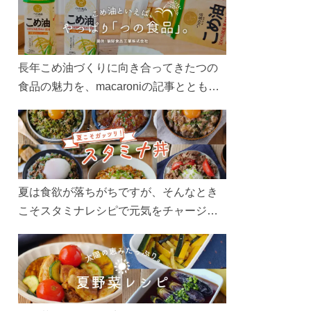
長年こめ油づくりに向き合ってきたつの
食品の魅力を、macaroniの記事とともに
ご紹介します。レシピや活用術はもちろ
ん、製造現場や品質へのこだわりまで。
こめ油をもっと好きになるコンテンツを
ぜひお楽しみください。
夏は食欲が落ちがちですが、そんなとき
こそスタミナレシピで元気をチャージ！
お肉や夏野菜をたっぷり使う丼をガッツ
リ食べて、夏バテを吹き飛ばしましょ
う！