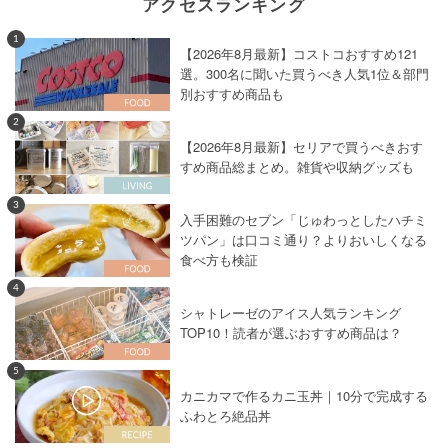
アクセスランキング
1
【2026年8月最新】コストコおすすめ121
選。300名に聞いた買うべき人気1位＆部門
別おすすめ商品も
2
【2026年8月最新】セリアで買うべきおす
すめ商品総まとめ。雑貨や収納グッズも
3
入手困難のセブン「じゅわっとしたハチミ
ツパン」は口コミ通り？よりおいしくなる
食べ方も検証
4
シャトレーゼのアイス人気ランキング
TOP10！読者が選ぶおすすめ商品は？
5
カニカマで作るカニ玉丼｜10分で完成する
ふわとろ絶品丼