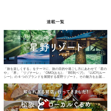
連載一覧
「旅を楽しくする」をテーマに、旅の目的や過ごし方にあわせて「星の
や」「界」「リゾナーレ」「OMO(おも)」「BEB(ベブ)」「LUCY(ルー
シー)」の 6 つのブランドを展開する星野リゾート。その魅力をお届け
する旅の連載。次の旅先探しのヒントにいかがですか？