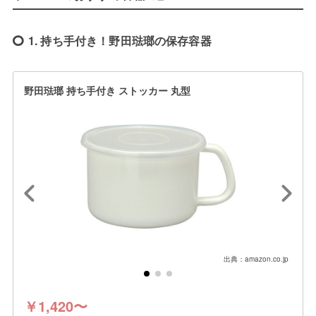
1. 持ち手付き！野田琺瑯の保存容器
野田琺瑯 持ち手付き ストッカー 丸型
出典：amazon.co.jp
￥1,420〜