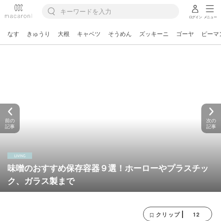
ログイン
メニュー
なす
きゅうり
大根
キャベツ
そうめん
ズッキーニ
ゴーヤ
ピーマ
前の
次の
記事
記事
味噌のおすすめ保存容器９選！ホーローやプラスチッ
ク、ガラス製まで
12
クリップ