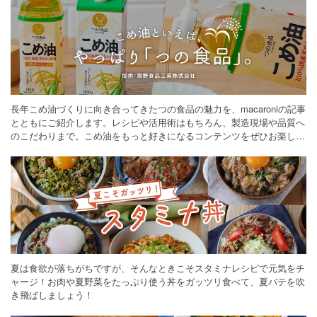
長年こめ油づくりに向き合ってきたつの食品の魅力を、macaroniの記事
とともにご紹介します。レシピや活用術はもちろん、製造現場や品質へ
のこだわりまで。こめ油をもっと好きになるコンテンツをぜひお楽しみ
ください。
夏は食欲が落ちがちですが、そんなときこそスタミナレシピで元気をチ
ャージ！お肉や夏野菜をたっぷり使う丼をガッツリ食べて、夏バテを吹
き飛ばしましょう！