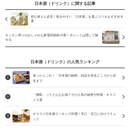
日本酒（ドリンク）に関する記事
初心者さん必見！飲みやすい「日本酒」を選ぶコツ＆おすすめ８
選
キッチン周りのおしゃれな家電収納術10選！ポイントは隠して魅
せる
日本酒（ドリンク）の人気ランキング
迷ったらこれ！「日本酒の銘柄」24品を有名どころから珍
1
名まで
「獺祭」ってどんなお酒？その人気の秘密や特徴・オスス
2
メ５選
オススメ日本酒ランキング20選！辛口・甘口に分けてチェ
3
ック