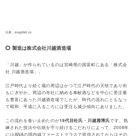
出典：snapdish.co
製造は株式会社川越酒造場
「川越」が作られているのは宮崎県の国富町にある「株式会
社 川越酒造場」。

江戸時代より続く蔵の周辺はかつて江戸時代の天領であり街
もにぎやか。周辺の寺社に納める奉献酒などを中心に受注量
も豊富にあった川越酒造場でしたが、時代の流れにともなっ
て昭和、平成に入るころには受注も減少傾向にありました。

この流れを食い止めたのが
19代目杜氏・川越雅博氏
です。熟
練された技法や伝統を守り続けるこだわりによって、2008年
にはANAの国内線ファーストクラスで提供されてからはその