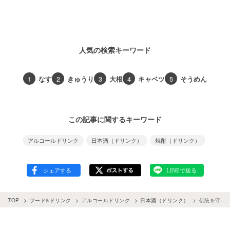
人気の検索キーワード
1
なす
2
きゅうり
3
大根
4
キャベツ
5
そうめん
この記事に関するキーワード
アルコールドリンク
日本酒（ドリンク）
焼酎（ドリンク）
TOP
フード&ドリンク
アルコールドリンク
日本酒（ドリンク）
伝統を守る