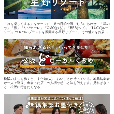
「旅を楽しくする」をテーマに、旅の目的や過ごし方にあわせて「星の
や」「界」「リゾナーレ」「OMO(おも)」「BEB(ベブ)」「LUCY(ルー
シー)」の 6 つのブランドを展開する星野リゾート。その魅力をお届け
する旅の連載。次の旅先探しのヒントにいかがですか？
松阪のまちを歩くと、まだ知らないおいしさが待っている。地元編集者
が一人で巡り、出会った店主の人柄や想いと味を伝えます。見ればきっ
と、松阪に行きたくなる。