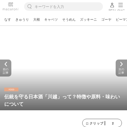
ログイン
メニュー
なす
きゅうり
大根
キャベツ
そうめん
ズッキーニ
ゴーヤ
ピーマ
前の
次の
記事
記事
伝統を守る日本酒「川越」って？特徴や原料・味わい
について
2
クリップ