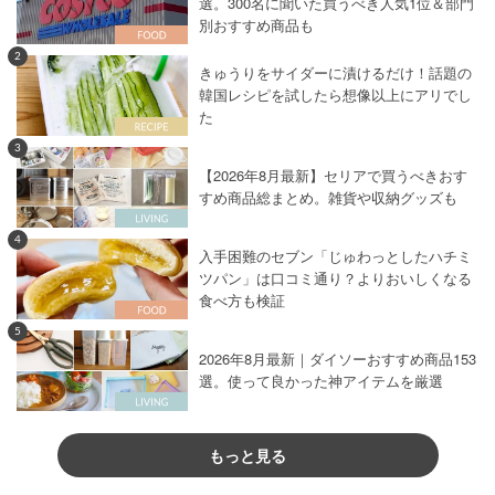
選。300名に聞いた買うべき人気1位＆部門
別おすすめ商品も
2
きゅうりをサイダーに漬けるだけ！話題の
韓国レシピを試したら想像以上にアリでし
た
3
【2026年8月最新】セリアで買うべきおす
すめ商品総まとめ。雑貨や収納グッズも
4
入手困難のセブン「じゅわっとしたハチミ
ツパン」は口コミ通り？よりおいしくなる
食べ方も検証
5
2026年8月最新｜ダイソーおすすめ商品153
選。使って良かった神アイテムを厳選
もっと見る