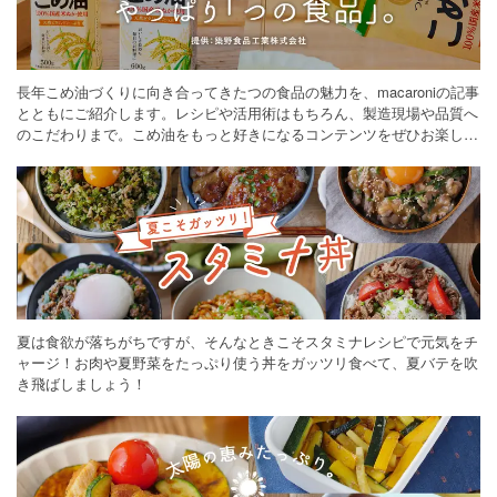
長年こめ油づくりに向き合ってきたつの食品の魅力を、macaroniの記事
とともにご紹介します。レシピや活用術はもちろん、製造現場や品質へ
のこだわりまで。こめ油をもっと好きになるコンテンツをぜひお楽しみ
ください。
夏は食欲が落ちがちですが、そんなときこそスタミナレシピで元気をチ
ャージ！お肉や夏野菜をたっぷり使う丼をガッツリ食べて、夏バテを吹
き飛ばしましょう！