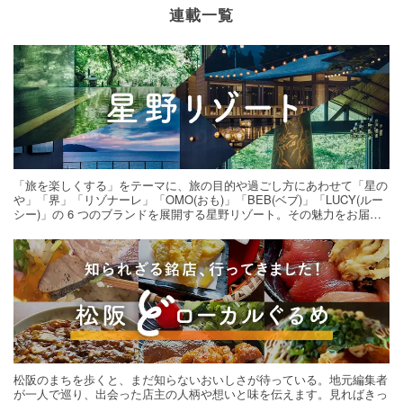
連載一覧
「旅を楽しくする」をテーマに、旅の目的や過ごし方にあわせて「星の
や」「界」「リゾナーレ」「OMO(おも)」「BEB(ベブ)」「LUCY(ルー
シー)」の 6 つのブランドを展開する星野リゾート。その魅力をお届け
する旅の連載。次の旅先探しのヒントにいかがですか？
松阪のまちを歩くと、まだ知らないおいしさが待っている。地元編集者
が一人で巡り、出会った店主の人柄や想いと味を伝えます。見ればきっ