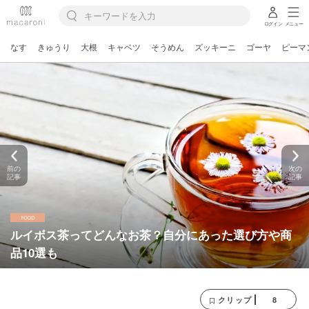
ログイン
メニュー
なす
きゅうり
大根
キャベツ
そうめん
ズッキーニ
ゴーヤ
ピーマ
前の
次の
記事
記事
ルイボス茶ってどんなお茶？自分にあった選び方や商
品10選も
8
クリップ