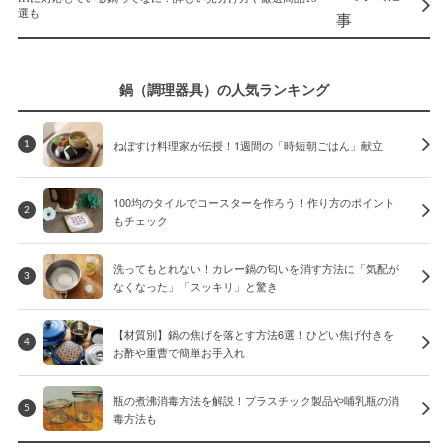
選も
鍋（調理器具）の人気ランキング
ねぼすけ料理家が伝授！1週間の「時短朝ごはん」献立
1
100均のタイルでコースターを作ろう！作り方のポイント
2
もチェック
洗ってもとれない！カレー鍋の匂いを消す方法に「気配が
3
なくなった」「スッキリ」と驚き
【材質別】鍋の焦げを落とす方法6選！ひどい焦げ付きを
4
お酢や重曹で簡単お手入れ
瓶の煮沸消毒方法を解説！プラスチック製品や哺乳瓶の消
5
毒方法も