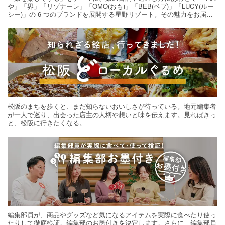
や」「界」「リゾナーレ」「OMO(おも)」「BEB(ベブ)」「LUCY(ルー
シー)」の 6 つのブランドを展開する星野リゾート。その魅力をお届け
する旅の連載。次の旅先探しのヒントにいかがですか？
松阪のまちを歩くと、まだ知らないおいしさが待っている。地元編集者
が一人で巡り、出会った店主の人柄や想いと味を伝えます。見ればきっ
と、松阪に行きたくなる。
編集部員が、商品やグッズなど気になるアイテムを実際に食べたり使っ
たりして徹底検証。編集部のお墨付きを決定します。さらに、編集部員