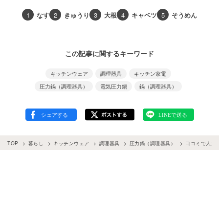
1
なす
2
きゅうり
3
大根
4
キャベツ
5
そうめん
この記事に関するキーワード
キッチンウェア
調理器具
キッチン家電
圧力鍋（調理器具）
電気圧力鍋
鍋（調理器具）
TOP
暮らし
キッチンウェア
調理器具
圧力鍋（調理器具）
口コミで人気