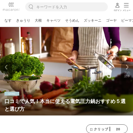
ログイン
メニュー
なす
きゅうり
大根
キャベツ
そうめん
ズッキーニ
ゴーヤ
ピーマ
前の
次の
記事
記事
口コミで人気！本当に使える電気圧力鍋おすすめ５選
と選び方
20
クリップ