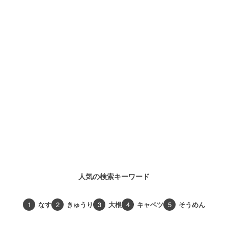
人気の検索キーワード
1
なす
2
きゅうり
3
大根
4
キャベツ
5
そうめん