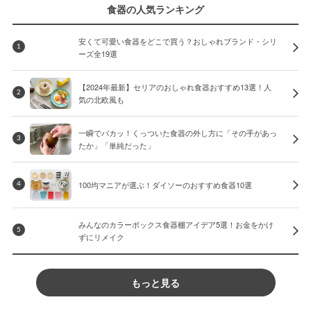
食器の人気ランキング
安くて可愛い食器をどこで買う？おしゃれブランド・シリ
1
ーズ全19選
【2024年最新】セリアのおしゃれ食器おすすめ13選！人
2
気の北欧風も
一瞬でパカッ！くっついた食器の外し方に「その手があっ
3
たか」「単純だった」
100均マニアが選ぶ！ダイソーのおすすめ食器10選
4
みんなのカラーボックス食器棚アイデア5選！お金をかけ
5
ずにリメイク
もっと見る