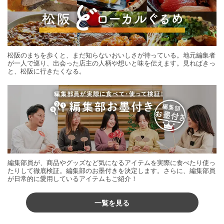
松阪のまちを歩くと、まだ知らないおいしさが待っている。地元編集者
が一人で巡り、出会った店主の人柄や想いと味を伝えます。見ればきっ
と、松阪に行きたくなる。
編集部員が、商品やグッズなど気になるアイテムを実際に食べたり使っ
たりして徹底検証。編集部のお墨付きを決定します。さらに、編集部員
が日常的に愛用しているアイテムもご紹介！
一覧を見る