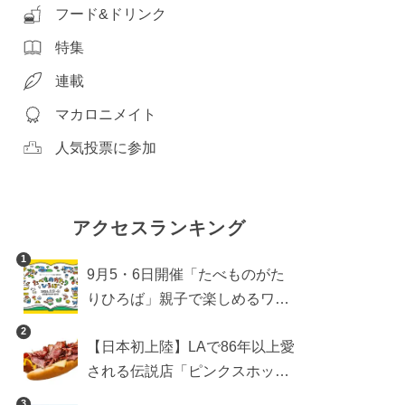
フード&ドリンク
特集
連載
マカロニメイト
人気投票に参加
アクセスランキング
1
9月5・6日開催「たべものがた
りひろば」親子で楽しめるワー
クショップや試食・キッチンカ
2
【日本初上陸】LAで86年以上愛
ーなどをご紹介
される伝説店「ピンクスホット
ドッグス」が年内に東京へ。ホ
3