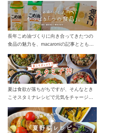
長年こめ油づくりに向き合ってきたつの
食品の魅力を、macaroniの記事とともに
ご紹介します。レシピや活用術はもちろ
ん、製造現場や品質へのこだわりまで。
こめ油をもっと好きになるコンテンツを
ぜひお楽しみください。
夏は食欲が落ちがちですが、そんなとき
こそスタミナレシピで元気をチャージ！
お肉や夏野菜をたっぷり使う丼をガッツ
リ食べて、夏バテを吹き飛ばしましょ
う！