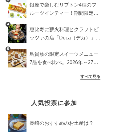
銀座で楽しむリプトン4種のフ
ットドッグブーム到来!?
ルーツインティー！期間限定キ
ッチンカー登場
4
恵比寿に薪火料理とクラフトピ
ッツァの店「Deca（デカ）」が
オープン。旬素材を味わう新レ
5
鳥貴族の限定スイーツメニュー
ストラン
7品を食べ比べ。2026年～27年
に登場予定の商品を一挙紹介
すべて見る
人気投票に参加
長崎のおすすめのお土産は？