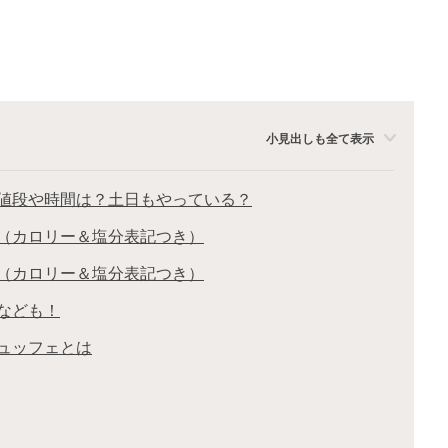
小見出しも全て表示
値段や時間は？土日もやっている？
（カロリー＆塩分表記つき）
（カロリー＆塩分表記つき）
なども！
ュッフェとは