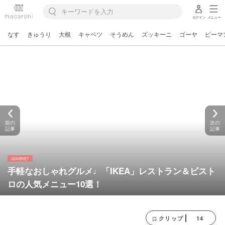
ログイン
メニュー
なす
きゅうり
大根
キャベツ
そうめん
ズッキーニ
ゴーヤ
ピーマ
前の
次の
記事
記事
手軽なおしゃれグルメ♩「IKEA」レストラン＆ビスト
ロの人気メニュー10選！
14
クリップ