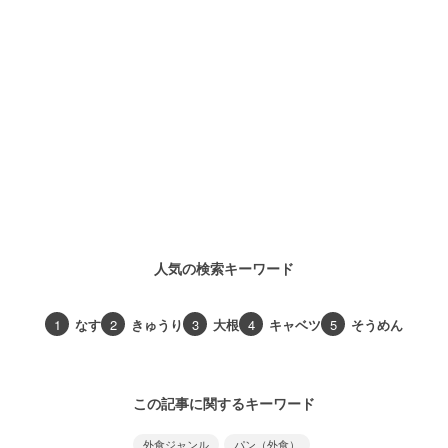
人気の検索キーワード
1
なす
2
きゅうり
3
大根
4
キャベツ
5
そうめん
この記事に関するキーワード
外食ジャンル
パン（外食）