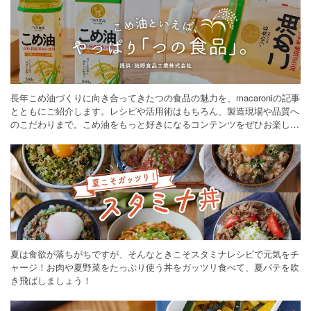
長年こめ油づくりに向き合ってきたつの食品の魅力を、macaroniの記事
とともにご紹介します。レシピや活用術はもちろん、製造現場や品質へ
のこだわりまで。こめ油をもっと好きになるコンテンツをぜひお楽しみ
ください。
夏は食欲が落ちがちですが、そんなときこそスタミナレシピで元気をチ
ャージ！お肉や夏野菜をたっぷり使う丼をガッツリ食べて、夏バテを吹
き飛ばしましょう！