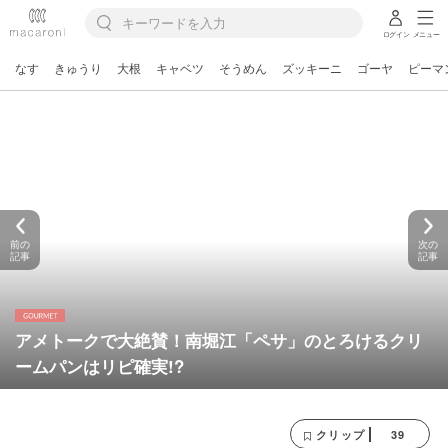
ログイン
メニュー
なす
きゅうり
大根
キャベツ
そうめん
ズッキーニ
ゴーヤ
ピーマ
前の
次の
記事
記事
アメトークで大絶賛！南堀江「ペサ」のとろけるクリ
ームパンはリピ確実!?
39
クリップ