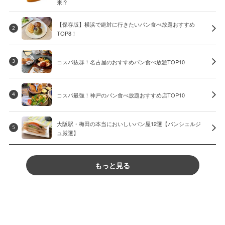
来!?
【保存版】横浜で絶対に行きたいパン食べ放題おすすめ
2
TOP8！
コスパ抜群！名古屋のおすすめパン食べ放題TOP10
3
コスパ最強！神戸のパン食べ放題おすすめ店TOP10
4
大阪駅・梅田の本当においしいパン屋12選【パンシェルジ
5
ュ厳選】
もっと見る