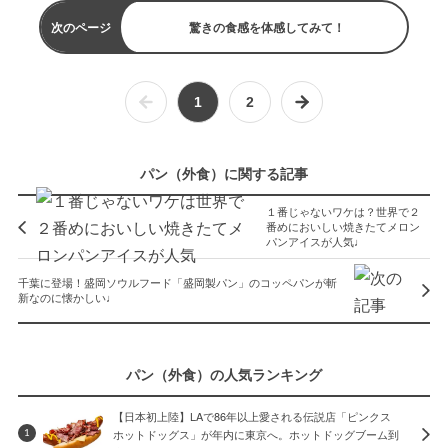
次のページ
驚きの食感を体感してみて！
1
2
パン（外食）に関する記事
１番じゃないワケは？世界で２
番めにおいしい焼きたてメロン
パンアイスが人気♩
千葉に登場！盛岡ソウルフード「盛岡製パン」のコッペパンが斬
新なのに懐かしい♩
パン（外食）の人気ランキング
【日本初上陸】LAで86年以上愛される伝説店「ピンクス
ホットドッグス」が年内に東京へ。ホットドッグブーム到
1