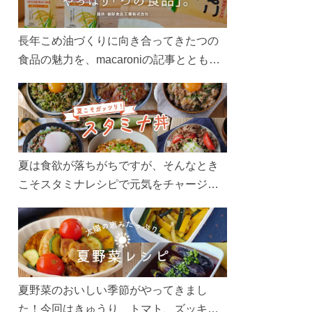
長年こめ油づくりに向き合ってきたつの
食品の魅力を、macaroniの記事とともに
ご紹介します。レシピや活用術はもちろ
ん、製造現場や品質へのこだわりまで。
こめ油をもっと好きになるコンテンツを
ぜひお楽しみください。
夏は食欲が落ちがちですが、そんなとき
こそスタミナレシピで元気をチャージ！
お肉や夏野菜をたっぷり使う丼をガッツ
リ食べて、夏バテを吹き飛ばしましょ
う！
夏野菜のおいしい季節がやってきまし
た！今回はきゅうり、トマト、ズッキー