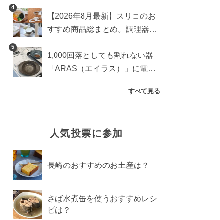
食器からインテリアまで
4
【2026年8月最新】スリコのお
すすめ商品総まとめ。調理器具
から生活雑貨まで
5
1,000回落としても割れない器
「ARAS（エイラス）」に電子
レンジ対応の新シリーズ。まる
すべて見る
で陶器のような質感
人気投票に参加
長崎のおすすめのお土産は？
さば水煮缶を使うおすすめレシ
ピは？