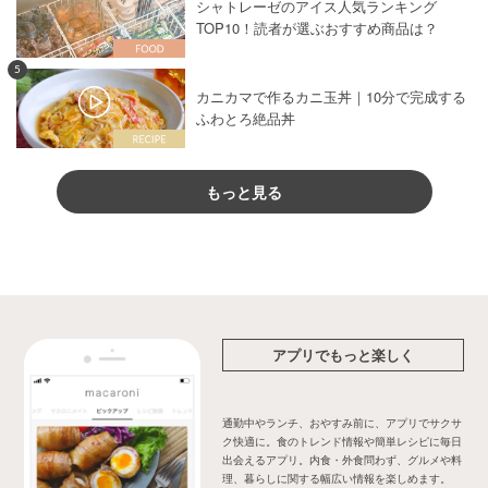
シャトレーゼのアイス人気ランキング
TOP10！読者が選ぶおすすめ商品は？
5
カニカマで作るカニ玉丼｜10分で完成する
ふわとろ絶品丼
もっと見る
アプリでもっと楽しく
通勤中やランチ、おやすみ前に、アプリでサクサ
ク快適に。食のトレンド情報や簡単レシピに毎日
出会えるアプリ。内食・外食問わず、グルメや料
理、暮らしに関する幅広い情報を楽しめます。