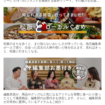
シー)」の 6 つのブランドを展開する星野リゾート。その魅力をお届け
する旅の連載。次の旅先探しのヒントにいかがですか？
松阪のまちを歩くと、まだ知らないおいしさが待っている。地元編集者
が一人で巡り、出会った店主の人柄や想いと味を伝えます。見ればきっ
と、松阪に行きたくなる。
編集部員が、商品やグッズなど気になるアイテムを実際に食べたり使っ
たりして徹底検証。編集部のお墨付きを決定します。さらに、編集部員
が日常的に愛用しているアイテムもご紹介！