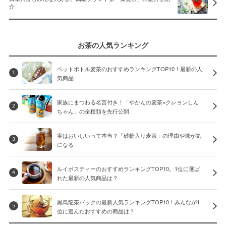
介
お茶の人気ランキング
ペットボトル麦茶のおすすめランキングTOP10！最新の人
1
気商品
家族にまつわる名言付き！「やかんの麦茶×クレヨンしん
2
ちゃん」の全種類を先行公開
実はおいしいって本当？「砂糖入り麦茶」の理由や味が気
3
になる
ルイボスティーのおすすめランキングTOP10。1位に選ば
4
れた最新の人気商品は？
黒烏龍茶パックの最新人気ランキングTOP10！みんなが1
5
位に選んだおすすめの商品は？