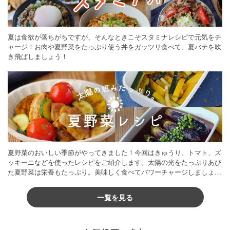
夏は食欲が落ちがちですが、そんなときこそスタミナレシピで元気をチ
ャージ！お肉や夏野菜をたっぷり使う丼をガッツリ食べて、夏バテを吹
き飛ばしましょう！
夏野菜のおいしい季節がやってきました！今回はきゅうり、トマト、ズ
ッキーニなどを使ったレシピをご紹介します。太陽の光をたっぷりあび
た夏野菜は栄養もたっぷり。美味しく食べてパワーチャージしましょう
♪
一覧を見る