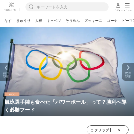
ログイン
メニュー
なす
きゅうり
大根
キャベツ
そうめん
ズッキーニ
ゴーヤ
ピーマ
前の
次の
記事
記事
競泳選手陣も食べた「パワーボール」って？勝利へ導
く必勝フード
5
クリップ