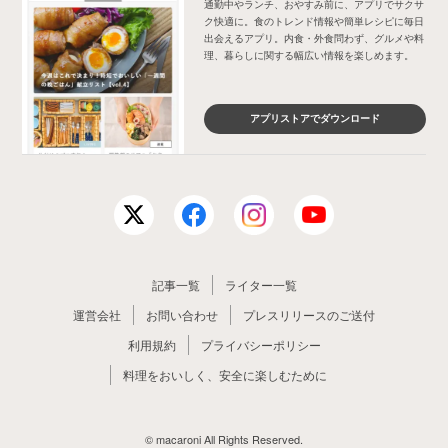
通勤中やランチ、おやすみ前に、アプリでサクサ
ク快適に。食のトレンド情報や簡単レシピに毎日
出会えるアプリ。内食・外食問わず、グルメや料
理、暮らしに関する幅広い情報を楽しめます。
アプリストアでダウンロード
記事一覧
ライター一覧
運営会社
お問い合わせ
プレスリリースのご送付
利用規約
プライバシーポリシー
料理をおいしく、安全に楽しむために
© macaroni All Rights Reserved.