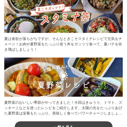
夏は食欲が落ちがちですが、そんなときこそスタミナレシピで元気をチ
ャージ！お肉や夏野菜をたっぷり使う丼をガッツリ食べて、夏バテを吹
き飛ばしましょう！
夏野菜のおいしい季節がやってきました！今回はきゅうり、トマト、ズ
ッキーニなどを使ったレシピをご紹介します。太陽の光をたっぷりあび
た夏野菜は栄養もたっぷり。美味しく食べてパワーチャージしましょう
♪
一覧を見る