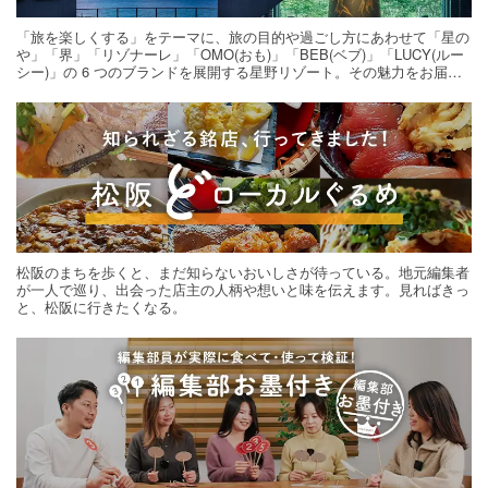
「旅を楽しくする」をテーマに、旅の目的や過ごし方にあわせて「星の
や」「界」「リゾナーレ」「OMO(おも)」「BEB(ベブ)」「LUCY(ルー
シー)」の 6 つのブランドを展開する星野リゾート。その魅力をお届け
する旅の連載。次の旅先探しのヒントにいかがですか？
松阪のまちを歩くと、まだ知らないおいしさが待っている。地元編集者
が一人で巡り、出会った店主の人柄や想いと味を伝えます。見ればきっ
と、松阪に行きたくなる。