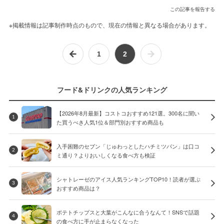
この記事を報告する
※掲載情報は記事制作時点のもので、現在の情報と異なる場合があります。
1
2
フード&ドリンクの人気ランキング
【2026年8月最新】コストコおすすめ121選。300名に聞い
1
た買うべき人気1位＆部門別おすすめ商品も
入手困難のセブン「じゅわっとしたハチミツパン」は口コ
2
ミ通り？よりおいしくなる食べ方も検証
シャトレーゼのアイス人気ランキングTOP10！読者が選ぶ
3
おすすめ商品は？
ポテトチップスと大葉がこんなに合うなんて！SNSで話題
4
の食べ方に手が止まらなくなった