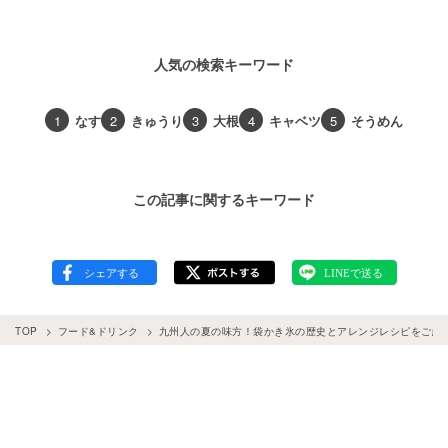
人気の検索キーワード
1
なす
2
きゅうり
3
大根
4
キャベツ
5
そうめん
この記事に関するキーワード
TOP
フード&ドリンク
九州人の夏の味方！袋かき氷の歴史とアレンジレシピをご紹