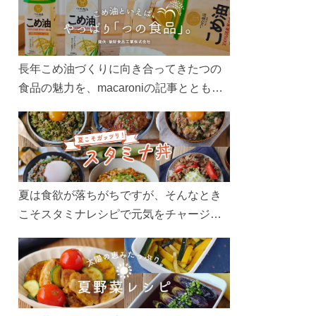
長年こめ油づくりに向き合ってきたつの
食品の魅力を、macaroniの記事とともに
ご紹介します。レシピや活用術はもちろ
ん、製造現場や品質へのこだわりまで。
こめ油をもっと好きになるコンテンツを
ぜひお楽しみください。
夏は食欲が落ちがちですが、そんなとき
こそスタミナレシピで元気をチャージ！
お肉や夏野菜をたっぷり使う丼をガッツ
リ食べて、夏バテを吹き飛ばしましょ
う！