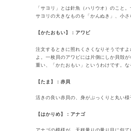
「サヨリ」とは針魚（ハリウオ）のこと。
サヨリの大きなものを「かんぬき」、小さ
【かたおもい】：アワビ
注文するときに照れくさくなりそうですよ
よ。一枚貝のアワビには片側にしか貝殻が
重い、「かたおもい」というわけです。な
【たま】：赤貝
活きの良い赤貝の、身がぷっくりと丸い様
【はかりめ】：アナゴ
アナゴの模様が、天秤量りの量り目に似て