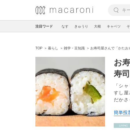
注目ワード
なす
きゅうり
大根
キャベツ
そ
TOP
暮らし
雑学・豆知識
お寿司屋さんで「かたお
お
寿
「シャ
すし屋
だかさ
簡単投票