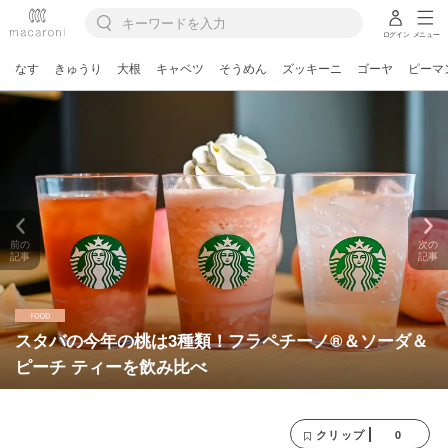
ログイン
メニュー
なす
きゅうり
大根
キャベツ
そうめん
ズッキーニ
ゴーヤ
ピーマ
前の
次の
記事
記事
スタバの今年の桃は3種類！フラペチーノ®＆ソーダ＆
ピーチ ティーを飲み比べ
0
クリップ