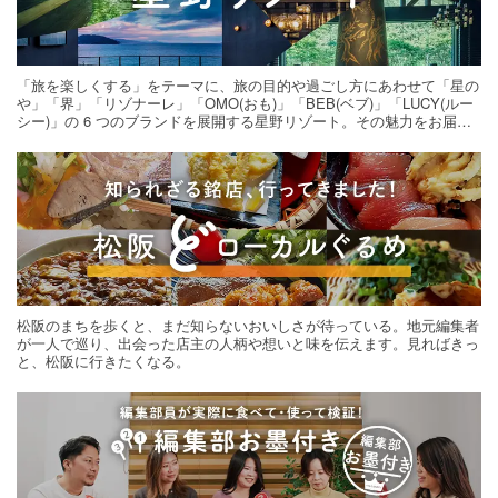
「旅を楽しくする」をテーマに、旅の目的や過ごし方にあわせて「星の
や」「界」「リゾナーレ」「OMO(おも)」「BEB(ベブ)」「LUCY(ルー
シー)」の 6 つのブランドを展開する星野リゾート。その魅力をお届け
する旅の連載。次の旅先探しのヒントにいかがですか？
松阪のまちを歩くと、まだ知らないおいしさが待っている。地元編集者
が一人で巡り、出会った店主の人柄や想いと味を伝えます。見ればきっ
と、松阪に行きたくなる。