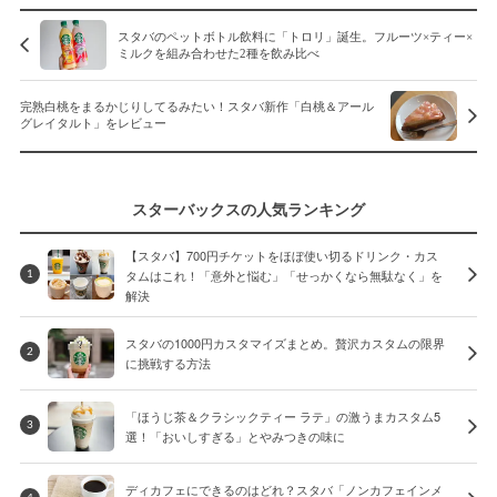
スタバのペットボトル飲料に「トロリ」誕生。フルーツ×ティー×
ミルクを組み合わせた2種を飲み比べ
完熟白桃をまるかじりしてるみたい！スタバ新作「白桃＆アール
グレイタルト」をレビュー
スターバックスの人気ランキング
【スタバ】700円チケットをほぼ使い切るドリンク・カス
タムはこれ！「意外と悩む」「せっかくなら無駄なく」を
1
解決
スタバの1000円カスタマイズまとめ。贅沢カスタムの限界
2
に挑戦する方法
「ほうじ茶＆クラシックティー ラテ」の激うまカスタム5
3
選！「おいしすぎる」とやみつきの味に
ディカフェにできるのはどれ？スタバ「ノンカフェインメ